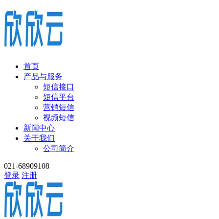
首页
产品与服务
短信接口
短信平台
营销短信
视频短信
新闻中心
关于我们
公司简介
021-68909108
登录
注册