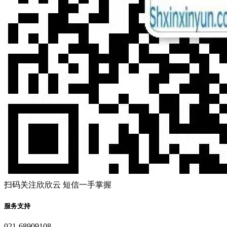
扫码关注欣欣云 短信一手掌握
服务支持
021-68909108