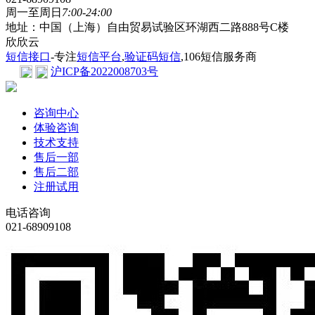
周一至周日
7:00-24:00
地址：中国（上海）自由贸易试验区环湖西二路888号C楼
欣欣云
短信接口
-专注
短信平台
,
验证码短信
,106短信服务商
沪ICP备2022008703号
咨询中心
体验咨询
技术支持
售后一部
售后二部
注册试用
电话咨询
021-68909108