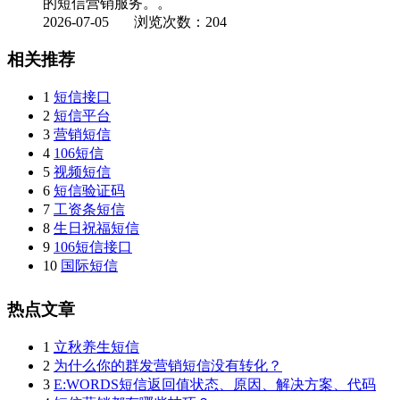
的短信营销服务。。
2026-07-05
浏览次数：204
相关推荐
1
短信接口
2
短信平台
3
营销短信
4
106短信
5
视频短信
6
短信验证码
7
工资条短信
8
生日祝福短信
9
106短信接口
10
国际短信
热点文章
1
立秋养生短信
2
为什么你的群发营销短信没有转化？
3
E:WORDS短信返回值状态、原因、解决方案、代码