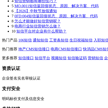
4
短信营销都有哪些技巧？
5
MO.0011短信返回值状态、原因、解决方案、代码
6
【2026】中秋节放假通知
7
0FD:004短信返回值状态、原因、解决方案、代码
8
怎么才能做好短信营销呢？
9
电商行业短信营销怎么做？
10
短信平台对企业有什么帮助？
热门产品
106短信
通知短信
工资条短信
生日祝福短信
入职短
热门推荐
地产CMS短信接口
电商CMS短信接口
快消品CMS短
更多推荐
短信接口
短信平台
视频短信
短信验证码
营销短信
企
资质认证
企业签名实名审核认证
支付安全
明码标价支付及信息安全