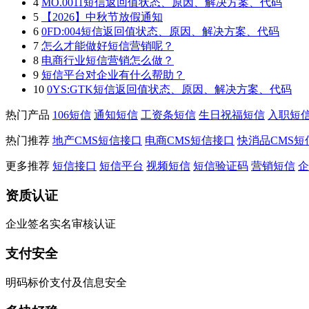
4
MO.0011短信返回值状态、原因、解决方案、代码
5
【2026】中秋节放假通知
6
0FD:004短信返回值状态、原因、解决方案、代码
7
怎么才能做好短信营销呢？
8
电商行业短信营销怎么做？
9
短信平台对企业有什么帮助？
10
0YS:GTK短信返回值状态、原因、解决方案、代码
热门产品
106短信
通知短信
工资条短信
生日祝福短信
入职短
热门推荐
地产CMS短信接口
电商CMS短信接口
快消品CMS短
更多推荐
短信接口
短信平台
视频短信
短信验证码
营销短信
企
资质认证
企业签名实名审核认证
支付安全
明码标价支付及信息安全