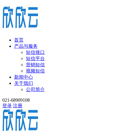
首页
产品与服务
短信接口
短信平台
营销短信
视频短信
新闻中心
关于我们
公司简介
021-68909108
登录
注册