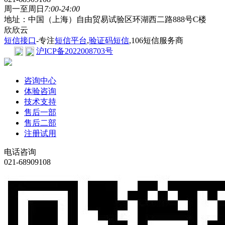
周一至周日
7:00-24:00
地址：中国（上海）自由贸易试验区环湖西二路888号C楼
欣欣云
短信接口
-专注
短信平台
,
验证码短信
,106短信服务商
沪ICP备2022008703号
咨询中心
体验咨询
技术支持
售后一部
售后二部
注册试用
电话咨询
021-68909108