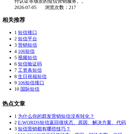
付认证等场景的短信营销服务。。
2026-07-05
浏览次数：217
相关推荐
1
短信接口
2
短信平台
3
营销短信
4
106短信
5
视频短信
6
短信验证码
7
工资条短信
8
生日祝福短信
9
106短信接口
10
国际短信
热点文章
1
为什么你的群发营销短信没有转化？
2
E:WORDS短信返回值状态、原因、解决方案、代码
3
短信营销都有哪些技巧？