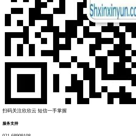
扫码关注欣欣云 短信一手掌握
服务支持
021-68909108