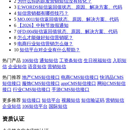
2
为什么你的群发营销短信没有转化？
3
E:WORDS短信返回值状态、原因、解决方案、代码
4
短信营销都有哪些技巧？
5
MO.0011短信返回值状态、原因、解决方案、代码
6
【2026】中秋节放假通知
7
0FD:004短信返回值状态、原因、解决方案、代码
8
怎么才能做好短信营销呢？
9
电商行业短信营销怎么做？
10
短信平台对企业有什么帮助？
热门产品
106短信
通知短信
工资条短信
生日祝福短信
入职短
信
企业短信
语音短信
营销短信
热门推荐
地产CMS短信接口
电商CMS短信接口
快消品CMS
短信接口
服饰CMS短信接口
appCMS短信接口
网站CMS短信
接口
行业CMS短信接口
手游CMS短信接口
更多推荐
短信接口
短信平台
视频短信
短信验证码
营销短信
企业短信
106短信平台
国际短信
资质认证