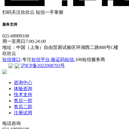
扫码关注欣欣云 短信一手掌握
服务支持
021-68909108
周一至周日
7:00-24:00
地址：中国（上海）自由贸易试验区环湖西二路888号C楼
欣欣云
短信接口
-专注
短信平台
,
验证码短信
,106短信服务商
沪ICP备2022008703号
咨询中心
体验咨询
技术支持
售后一部
售后二部
注册试用
电话咨询