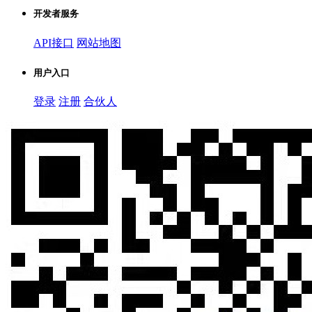
开发者服务
API接口
网站地图
用户入口
登录
注册
合伙人