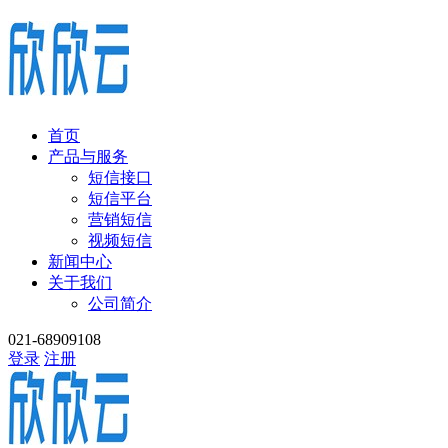
首页
产品与服务
短信接口
短信平台
营销短信
视频短信
新闻中心
关于我们
公司简介
021-68909108
登录
注册