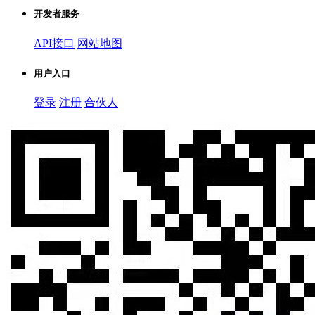
开发者服务
API接口
网站地图
用户入口
登录
注册
合伙人