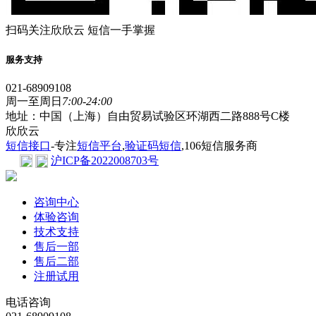
扫码关注欣欣云 短信一手掌握
服务支持
021-68909108
周一至周日
7:00-24:00
地址：中国（上海）自由贸易试验区环湖西二路888号C楼
欣欣云
短信接口
-专注
短信平台
,
验证码短信
,106短信服务商
沪ICP备2022008703号
咨询中心
体验咨询
技术支持
售后一部
售后二部
注册试用
电话咨询