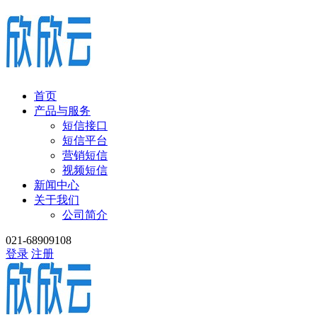
首页
产品与服务
短信接口
短信平台
营销短信
视频短信
新闻中心
关于我们
公司简介
021-68909108
登录
注册