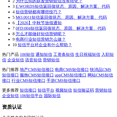
2
为什么你的群发营销短信没有转化？
3
E:WORDS短信返回值状态、原因、解决方案、代码
4
短信营销都有哪些技巧？
5
MO.0011短信返回值状态、原因、解决方案、代码
6
【2026】中秋节放假通知
7
0FD:004短信返回值状态、原因、解决方案、代码
8
怎么才能做好短信营销呢？
9
电商行业短信营销怎么做？
10
短信平台对企业有什么帮助？
热门产品
106短信
通知短信
工资条短信
生日祝福短信
入职短
信
企业短信
语音短信
营销短信
热门推荐
地产CMS短信接口
电商CMS短信接口
快消品CMS
短信接口
服饰CMS短信接口
appCMS短信接口
网站CMS短信
接口
行业CMS短信接口
手游CMS短信接口
更多推荐
短信接口
短信平台
视频短信
短信验证码
营销短信
企业短信
106短信平台
国际短信
资质认证