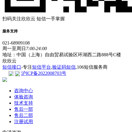
扫码关注欣欣云 短信一手掌握
服务支持
021-68909108
周一至周日
7:00-24:00
地址：中国（上海）自由贸易试验区环湖西二路888号C楼
欣欣云
短信接口
-专注
短信平台
,
验证码短信
,106短信服务商
沪ICP备2022008703号
咨询中心
体验咨询
技术支持
售后一部
售后二部
注册试用