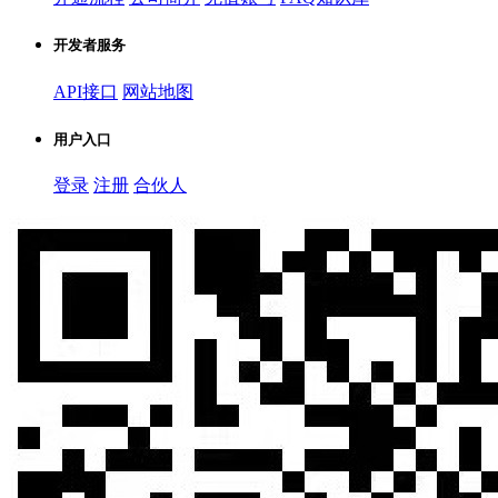
开发者服务
API接口
网站地图
用户入口
登录
注册
合伙人