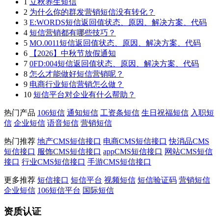
1
立秋养生短信
2
为什么你的群发营销短信没有转化？
3
E:WORDS短信返回值状态、原因、解决方案、代码
4
短信营销都有哪些技巧？
5
MO.0011短信返回值状态、原因、解决方案、代码
6
【2026】中秋节放假通知
7
0FD:004短信返回值状态、原因、解决方案、代码
8
怎么才能做好短信营销呢？
9
电商行业短信营销怎么做？
10
短信平台对企业有什么帮助？
热门产品
106短信
通知短信
工资条短信
生日祝福短信
入职短
信
企业短信
语音短信
营销短信
热门推荐
地产CMS短信接口
电商CMS短信接口
快消品CMS
短信接口
服饰CMS短信接口
appCMS短信接口
网站CMS短信
接口
行业CMS短信接口
手游CMS短信接口
更多推荐
短信接口
短信平台
视频短信
短信验证码
营销短信
企业短信
106短信平台
国际短信
资质认证