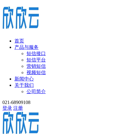
首页
产品与服务
短信接口
短信平台
营销短信
视频短信
新闻中心
关于我们
公司简介
021-68909108
登录
注册