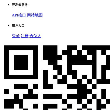
开发者服务
API接口
网站地图
用户入口
登录
注册
合伙人