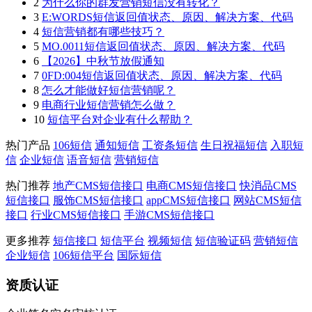
2
为什么你的群发营销短信没有转化？
3
E:WORDS短信返回值状态、原因、解决方案、代码
4
短信营销都有哪些技巧？
5
MO.0011短信返回值状态、原因、解决方案、代码
6
【2026】中秋节放假通知
7
0FD:004短信返回值状态、原因、解决方案、代码
8
怎么才能做好短信营销呢？
9
电商行业短信营销怎么做？
10
短信平台对企业有什么帮助？
热门产品
106短信
通知短信
工资条短信
生日祝福短信
入职短
信
企业短信
语音短信
营销短信
热门推荐
地产CMS短信接口
电商CMS短信接口
快消品CMS
短信接口
服饰CMS短信接口
appCMS短信接口
网站CMS短信
接口
行业CMS短信接口
手游CMS短信接口
更多推荐
短信接口
短信平台
视频短信
短信验证码
营销短信
企业短信
106短信平台
国际短信
资质认证