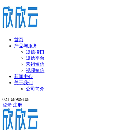
首页
产品与服务
短信接口
短信平台
营销短信
视频短信
新闻中心
关于我们
公司简介
021-68909108
登录
注册