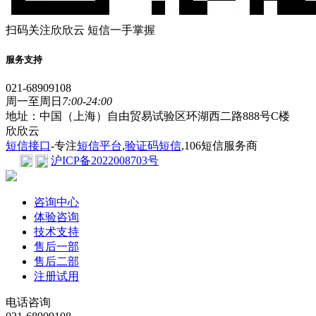
扫码关注欣欣云 短信一手掌握
服务支持
021-68909108
周一至周日
7:00-24:00
地址：中国（上海）自由贸易试验区环湖西二路888号C楼
欣欣云
短信接口
-专注
短信平台
,
验证码短信
,106短信服务商
沪ICP备2022008703号
咨询中心
体验咨询
技术支持
售后一部
售后二部
注册试用
电话咨询