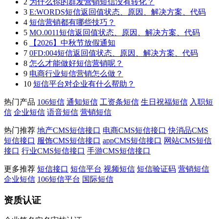
2
为什么你的群发营销短信没有转化？
3
E:WORDS短信返回值状态、原因、解决方案、代码
4
短信营销都有哪些技巧？
5
MO.0011短信返回值状态、原因、解决方案、代码
6
【2026】中秋节放假通知
7
0FD:004短信返回值状态、原因、解决方案、代码
8
怎么才能做好短信营销呢？
9
电商行业短信营销怎么做？
10
短信平台对企业有什么帮助？
热门产品
106短信
通知短信
工资条短信
生日祝福短信
入职短
信
企业短信
语音短信
营销短信
热门推荐
地产CMS短信接口
电商CMS短信接口
快消品CMS
短信接口
服饰CMS短信接口
appCMS短信接口
网站CMS短信
接口
行业CMS短信接口
手游CMS短信接口
更多推荐
短信接口
短信平台
视频短信
短信验证码
营销短信
企业短信
106短信平台
国际短信
资质认证