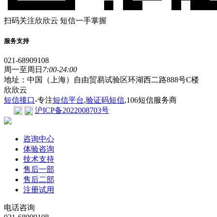
扫码关注欣欣云 短信一手掌握
服务支持
021-68909108
周一至周日
7:00-24:00
地址：中国（上海）自由贸易试验区环湖西二路888号C楼
欣欣云
短信接口
-专注
短信平台
,
验证码短信
,106短信服务商
沪ICP备2022008703号
咨询中心
体验咨询
技术支持
售后一部
售后二部
注册试用
电话咨询