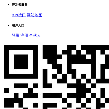
开发者服务
API接口
网站地图
用户入口
登录
注册
合伙人