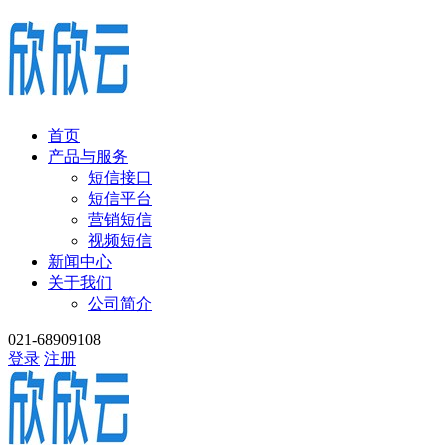
首页
产品与服务
短信接口
短信平台
营销短信
视频短信
新闻中心
关于我们
公司简介
021-68909108
登录
注册