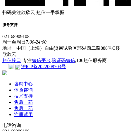
扫码关注欣欣云 短信一手掌握
服务支持
021-68909108
周一至周日
7:00-24:00
地址：中国（上海）自由贸易试验区环湖西二路888号C楼
欣欣云
短信接口
-专注
短信平台
,
验证码短信
,106短信服务商
沪ICP备2022008703号
咨询中心
体验咨询
技术支持
售后一部
售后二部
注册试用
电话咨询