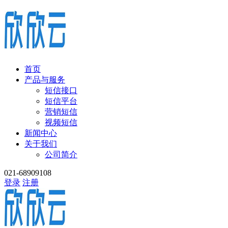
首页
产品与服务
短信接口
短信平台
营销短信
视频短信
新闻中心
关于我们
公司简介
021-68909108
登录
注册