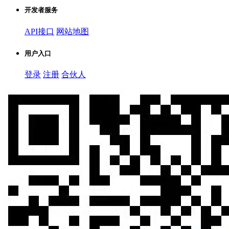
开发者服务
API接口
网站地图
用户入口
登录
注册
合伙人