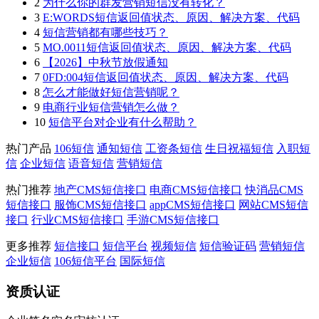
2
为什么你的群发营销短信没有转化？
3
E:WORDS短信返回值状态、原因、解决方案、代码
4
短信营销都有哪些技巧？
5
MO.0011短信返回值状态、原因、解决方案、代码
6
【2026】中秋节放假通知
7
0FD:004短信返回值状态、原因、解决方案、代码
8
怎么才能做好短信营销呢？
9
电商行业短信营销怎么做？
10
短信平台对企业有什么帮助？
热门产品
106短信
通知短信
工资条短信
生日祝福短信
入职短
信
企业短信
语音短信
营销短信
热门推荐
地产CMS短信接口
电商CMS短信接口
快消品CMS
短信接口
服饰CMS短信接口
appCMS短信接口
网站CMS短信
接口
行业CMS短信接口
手游CMS短信接口
更多推荐
短信接口
短信平台
视频短信
短信验证码
营销短信
企业短信
106短信平台
国际短信
资质认证