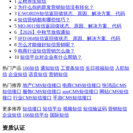
1
立秋养生短信
2
为什么你的群发营销短信没有转化？
3
E:WORDS短信返回值状态、原因、解决方案、代码
4
短信营销都有哪些技巧？
5
MO.0011短信返回值状态、原因、解决方案、代码
6
【2026】中秋节放假通知
7
0FD:004短信返回值状态、原因、解决方案、代码
8
怎么才能做好短信营销呢？
9
电商行业短信营销怎么做？
10
短信平台对企业有什么帮助？
热门产品
106短信
通知短信
工资条短信
生日祝福短信
入职短
信
企业短信
语音短信
营销短信
热门推荐
地产CMS短信接口
电商CMS短信接口
快消品CMS
短信接口
服饰CMS短信接口
appCMS短信接口
网站CMS短信
接口
行业CMS短信接口
手游CMS短信接口
更多推荐
短信接口
短信平台
视频短信
短信验证码
营销短信
企业短信
106短信平台
国际短信
资质认证