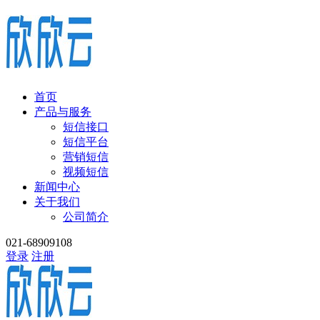
首页
产品与服务
短信接口
短信平台
营销短信
视频短信
新闻中心
关于我们
公司简介
021-68909108
登录
注册