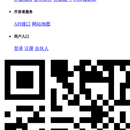
开发者服务
API接口
网站地图
用户入口
登录
注册
合伙人