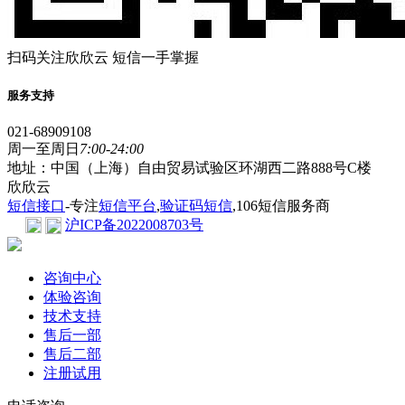
扫码关注欣欣云 短信一手掌握
服务支持
021-68909108
周一至周日
7:00-24:00
地址：中国（上海）自由贸易试验区环湖西二路888号C楼
欣欣云
短信接口
-专注
短信平台
,
验证码短信
,106短信服务商
沪ICP备2022008703号
咨询中心
体验咨询
技术支持
售后一部
售后二部
注册试用