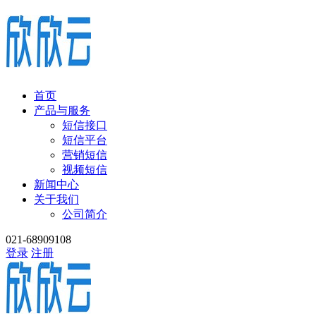
首页
产品与服务
短信接口
短信平台
营销短信
视频短信
新闻中心
关于我们
公司简介
021-68909108
登录
注册