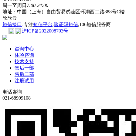
周一至周日
7:00-24:00
地址：中国（上海）自由贸易试验区环湖西二路888号C楼
欣欣云
短信接口
-专注
短信平台
,
验证码短信
,106短信服务商
沪ICP备2022008703号
咨询中心
体验咨询
技术支持
售后一部
售后二部
注册试用
电话咨询
021-68909108