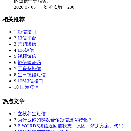
的短信营销服务。。
2026-07-05
浏览次数：230
相关推荐
1
短信接口
2
短信平台
3
营销短信
4
106短信
5
视频短信
6
短信验证码
7
工资条短信
8
生日祝福短信
9
106短信接口
10
国际短信
热点文章
1
立秋养生短信
2
为什么你的群发营销短信没有转化？
3
E:WORDS短信返回值状态、原因、解决方案、代码