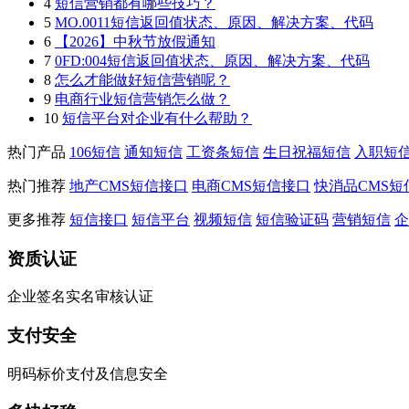
4
短信营销都有哪些技巧？
5
MO.0011短信返回值状态、原因、解决方案、代码
6
【2026】中秋节放假通知
7
0FD:004短信返回值状态、原因、解决方案、代码
8
怎么才能做好短信营销呢？
9
电商行业短信营销怎么做？
10
短信平台对企业有什么帮助？
热门产品
106短信
通知短信
工资条短信
生日祝福短信
入职短
热门推荐
地产CMS短信接口
电商CMS短信接口
快消品CMS短
更多推荐
短信接口
短信平台
视频短信
短信验证码
营销短信
企
资质认证
企业签名实名审核认证
支付安全
明码标价支付及信息安全