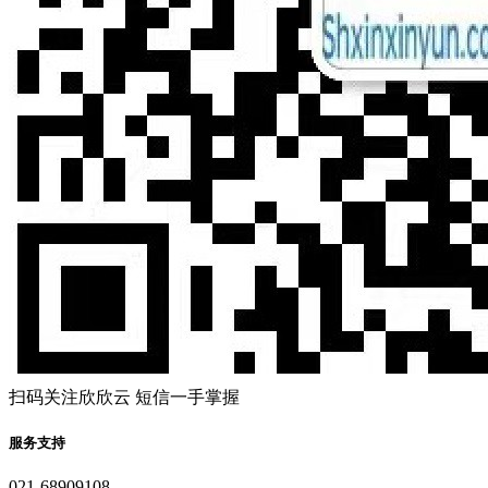
扫码关注欣欣云 短信一手掌握
服务支持
021-68909108