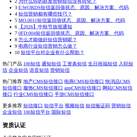
2
为什么你的群发营销短信没有转化？
3
E:WORDS短信返回值状态、原因、解决方案、代码
4
短信营销都有哪些技巧？
5
MO.0011短信返回值状态、原因、解决方案、代码
6
【2026】中秋节放假通知
7
0FD:004短信返回值状态、原因、解决方案、代码
8
怎么才能做好短信营销呢？
9
电商行业短信营销怎么做？
10
短信平台对企业有什么帮助？
热门产品
106短信
通知短信
工资条短信
生日祝福短信
入职短
信
企业短信
语音短信
营销短信
热门推荐
地产CMS短信接口
电商CMS短信接口
快消品CMS
短信接口
服饰CMS短信接口
appCMS短信接口
网站CMS短信
接口
行业CMS短信接口
手游CMS短信接口
更多推荐
短信接口
短信平台
视频短信
短信验证码
营销短信
企业短信
106短信平台
国际短信
资质认证