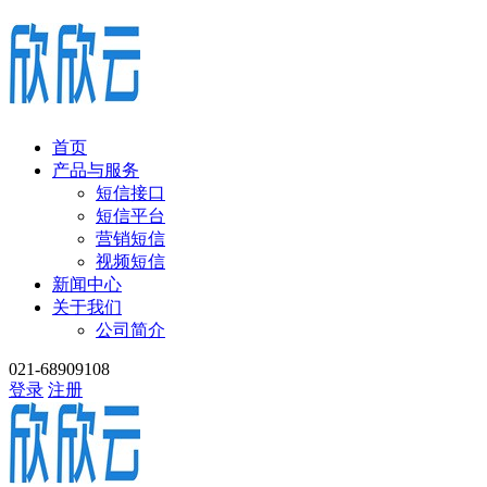
首页
产品与服务
短信接口
短信平台
营销短信
视频短信
新闻中心
关于我们
公司简介
021-68909108
登录
注册