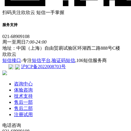
扫码关注欣欣云 短信一手掌握
服务支持
021-68909108
周一至周日
7:00-24:00
地址：中国（上海）自由贸易试验区环湖西二路888号C楼
欣欣云
短信接口
-专注
短信平台
,
验证码短信
,106短信服务商
沪ICP备2022008703号
咨询中心
体验咨询
技术支持
售后一部
售后二部
注册试用
电话咨询