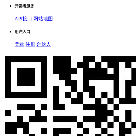
开发者服务
API接口
网站地图
用户入口
登录
注册
合伙人