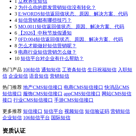
1
立秋养生短信
2
为什么你的群发营销短信没有转化？
3
E:WORDS短信返回值状态、原因、解决方案、代码
4
短信营销都有哪些技巧？
5
MO.0011短信返回值状态、原因、解决方案、代码
6
【2026】中秋节放假通知
7
0FD:004短信返回值状态、原因、解决方案、代码
8
怎么才能做好短信营销呢？
9
电商行业短信营销怎么做？
10
短信平台对企业有什么帮助？
热门产品
106短信
通知短信
工资条短信
生日祝福短信
入职短
信
企业短信
语音短信
营销短信
热门推荐
地产CMS短信接口
电商CMS短信接口
快消品CMS
短信接口
服饰CMS短信接口
appCMS短信接口
网站CMS短信
接口
行业CMS短信接口
手游CMS短信接口
更多推荐
短信接口
短信平台
视频短信
短信验证码
营销短信
企业短信
106短信平台
国际短信
资质认证