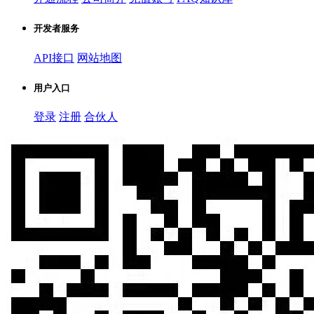
开发者服务
API接口
网站地图
用户入口
登录
注册
合伙人