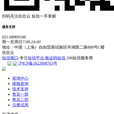
扫码关注欣欣云 短信一手掌握
服务支持
021-68909108
周一至周日
7:00-24:00
地址：中国（上海）自由贸易试验区环湖西二路888号C楼
欣欣云
短信接口
-专注
短信平台
,
验证码短信
,106短信服务商
沪ICP备2022008703号
咨询中心
体验咨询
技术支持
售后一部
售后二部
注册试用