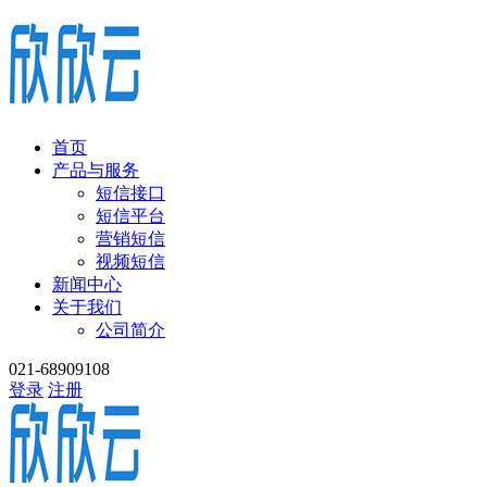
首页
产品与服务
短信接口
短信平台
营销短信
视频短信
新闻中心
关于我们
公司简介
021-68909108
登录
注册