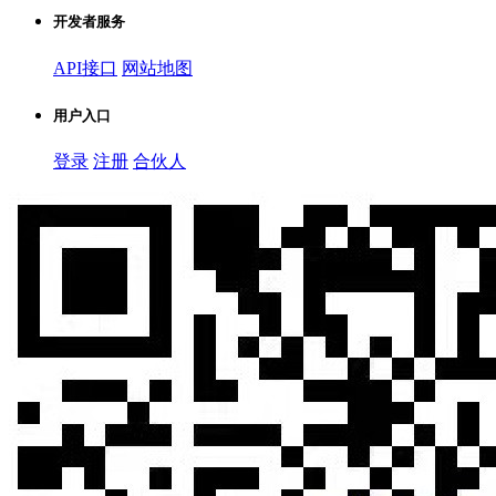
开发者服务
API接口
网站地图
用户入口
登录
注册
合伙人