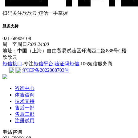
扫码关注欣欣云 短信一手掌握
服务支持
021-68909108
周一至周日
7:00-24:00
地址：中国（上海）自由贸易试验区环湖西二路888号C楼
欣欣云
短信接口
-专注
短信平台
,
验证码短信
,106短信服务商
沪ICP备2022008703号
咨询中心
体验咨询
技术支持
售后一部
售后二部
注册试用
电话咨询