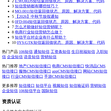
2
E:WORDS短信返回值状态、原因、解决方案、代码
3
短信营销都有哪些技巧？
4
MO.0011短信返回值状态、原因、解决方案、代码
5
【2026】中秋节放假通知
6
0FD:004短信返回值状态、原因、解决方案、代码
7
怎么才能做好短信营销呢？
8
电商行业短信营销怎么做？
9
短信平台对企业有什么帮助？
10
0YS:GTK短信返回值状态、原因、解决方案、代码
热门产品
106短信
通知短信
工资条短信
生日祝福短信
入职短
信
企业短信
语音短信
营销短信
热门推荐
地产CMS短信接口
电商CMS短信接口
快消品CMS
短信接口
服饰CMS短信接口
appCMS短信接口
网站CMS短信
接口
行业CMS短信接口
手游CMS短信接口
更多推荐
短信接口
短信平台
视频短信
短信验证码
营销短信
企业短信
106短信平台
国际短信
资质认证