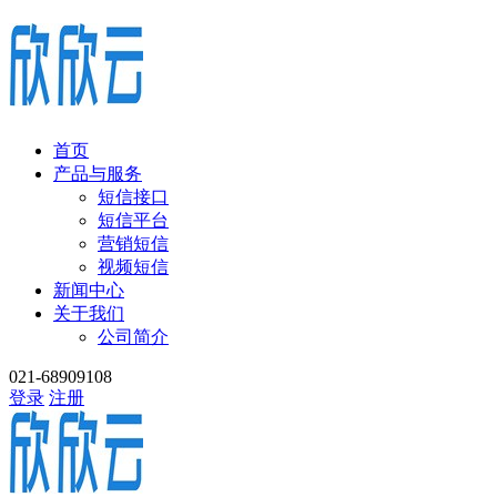
首页
产品与服务
短信接口
短信平台
营销短信
视频短信
新闻中心
关于我们
公司简介
021-68909108
登录
注册