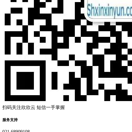
扫码关注欣欣云 短信一手掌握
服务支持
021-68909108