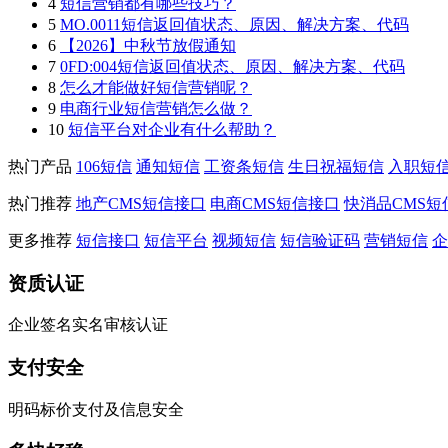
4
短信营销都有哪些技巧？
5
MO.0011短信返回值状态、原因、解决方案、代码
6
【2026】中秋节放假通知
7
0FD:004短信返回值状态、原因、解决方案、代码
8
怎么才能做好短信营销呢？
9
电商行业短信营销怎么做？
10
短信平台对企业有什么帮助？
热门产品
106短信
通知短信
工资条短信
生日祝福短信
入职短
热门推荐
地产CMS短信接口
电商CMS短信接口
快消品CMS短
更多推荐
短信接口
短信平台
视频短信
短信验证码
营销短信
企
资质认证
企业签名实名审核认证
支付安全
明码标价支付及信息安全