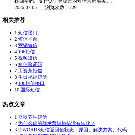
找回密码、支付认证等场景的短信营销服务。。
2026-07-05
浏览次数：229
相关推荐
1
短信接口
2
短信平台
3
营销短信
4
106短信
5
视频短信
6
短信验证码
7
工资条短信
8
生日祝福短信
9
106短信接口
10
国际短信
热点文章
1
立秋养生短信
2
为什么你的群发营销短信没有转化？
3
E:WORDS短信返回值状态、原因、解决方案、代码