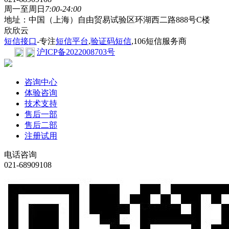
周一至周日
7:00-24:00
地址：中国（上海）自由贸易试验区环湖西二路888号C楼
欣欣云
短信接口
-专注
短信平台
,
验证码短信
,106短信服务商
沪ICP备2022008703号
咨询中心
体验咨询
技术支持
售后一部
售后二部
注册试用
电话咨询
021-68909108