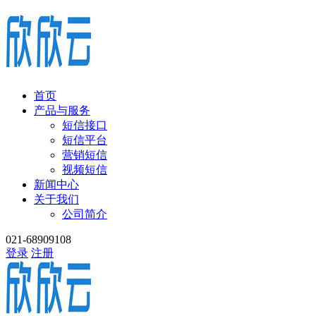
首页
产品与服务
短信接口
短信平台
营销短信
视频短信
新闻中心
关于我们
公司简介
021-68909108
登录
注册