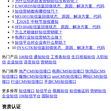
1
为什么你的群发营销短信没有转化？
2
E:WORDS短信返回值状态、原因、解决方案、代码
3
短信营销都有哪些技巧？
4
MO.0011短信返回值状态、原因、解决方案、代码
5
【2026】中秋节放假通知
6
0FD:004短信返回值状态、原因、解决方案、代码
7
怎么才能做好短信营销呢？
8
电商行业短信营销怎么做？
9
短信平台对企业有什么帮助？
10
0YS:GTK短信返回值状态、原因、解决方案、代码
热门产品
106短信
通知短信
工资条短信
生日祝福短信
入职短
信
企业短信
语音短信
营销短信
热门推荐
地产CMS短信接口
电商CMS短信接口
快消品CMS
短信接口
服饰CMS短信接口
appCMS短信接口
网站CMS短信
接口
行业CMS短信接口
手游CMS短信接口
更多推荐
短信接口
短信平台
视频短信
短信验证码
营销短信
企业短信
106短信平台
国际短信
资质认证