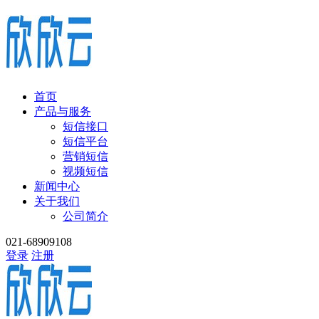
首页
产品与服务
短信接口
短信平台
营销短信
视频短信
新闻中心
关于我们
公司简介
021-68909108
登录
注册