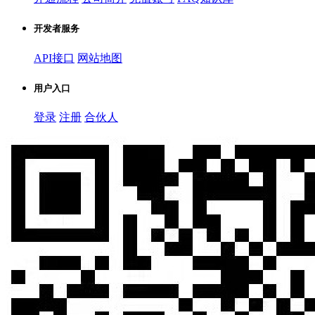
开发者服务
API接口
网站地图
用户入口
登录
注册
合伙人