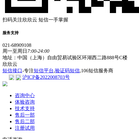
扫码关注欣欣云 短信一手掌握
服务支持
021-68909108
周一至周日
7:00-24:00
地址：中国（上海）自由贸易试验区环湖西二路888号C楼
欣欣云
短信接口
-专注
短信平台
,
验证码短信
,106短信服务商
沪ICP备2022008703号
咨询中心
体验咨询
技术支持
售后一部
售后二部
注册试用