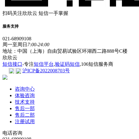
扫码关注欣欣云 短信一手掌握
服务支持
021-68909108
周一至周日
7:00-24:00
地址：中国（上海）自由贸易试验区环湖西二路888号C楼
欣欣云
短信接口
-专注
短信平台
,
验证码短信
,106短信服务商
沪ICP备2022008703号
咨询中心
体验咨询
技术支持
售后一部
售后二部
注册试用
电话咨询