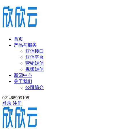
首页
产品与服务
短信接口
短信平台
营销短信
视频短信
新闻中心
关于我们
公司简介
021-68909108
登录
注册