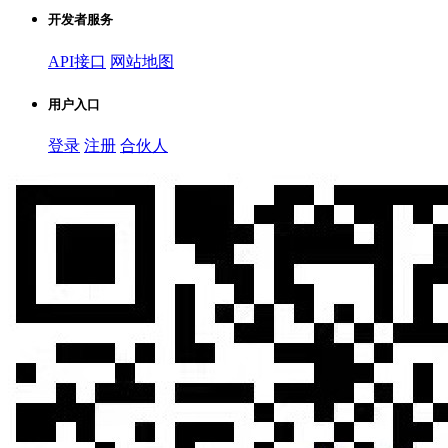
开发者服务
API接口
网站地图
用户入口
登录
注册
合伙人