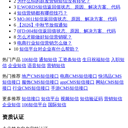
2
为什么你的群发营销短信没有转化？
3
E:WORDS短信返回值状态、原因、解决方案、代码
4
短信营销都有哪些技巧？
5
MO.0011短信返回值状态、原因、解决方案、代码
6
【2026】中秋节放假通知
7
0FD:004短信返回值状态、原因、解决方案、代码
8
怎么才能做好短信营销呢？
9
电商行业短信营销怎么做？
10
短信平台对企业有什么帮助？
热门产品
106短信
通知短信
工资条短信
生日祝福短信
入职短
信
企业短信
语音短信
营销短信
热门推荐
地产CMS短信接口
电商CMS短信接口
快消品CMS
短信接口
服饰CMS短信接口
appCMS短信接口
网站CMS短信
接口
行业CMS短信接口
手游CMS短信接口
更多推荐
短信接口
短信平台
视频短信
短信验证码
营销短信
企业短信
106短信平台
国际短信
资质认证