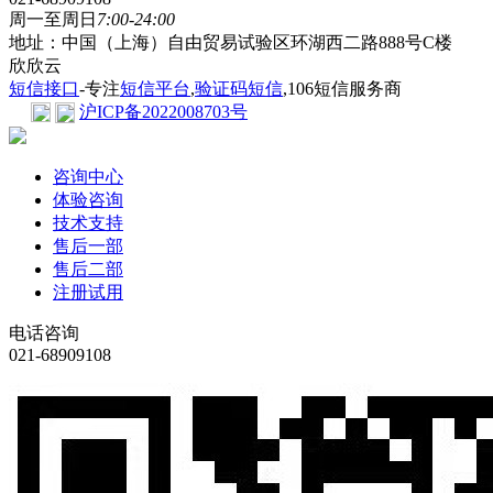
周一至周日
7:00-24:00
地址：中国（上海）自由贸易试验区环湖西二路888号C楼
欣欣云
短信接口
-专注
短信平台
,
验证码短信
,106短信服务商
沪ICP备2022008703号
咨询中心
体验咨询
技术支持
售后一部
售后二部
注册试用
电话咨询
021-68909108