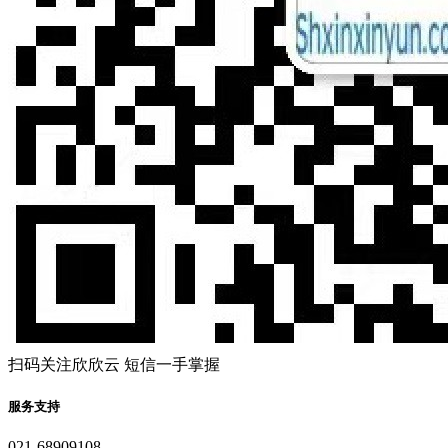
扫码关注欣欣云 短信一手掌握
服务支持
021-68909108