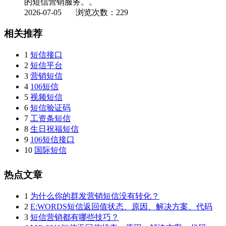
的短信营销服务。。
2026-07-05
浏览次数：229
相关推荐
1
短信接口
2
短信平台
3
营销短信
4
106短信
5
视频短信
6
短信验证码
7
工资条短信
8
生日祝福短信
9
106短信接口
10
国际短信
热点文章
1
为什么你的群发营销短信没有转化？
2
E:WORDS短信返回值状态、原因、解决方案、代码
3
短信营销都有哪些技巧？