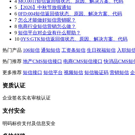
4
MO.0011短信返回值状态、原因、解决方案、代码
5
【2026】中秋节放假通知
6
0FD:004短信返回值状态、原因、解决方案、代码
7
怎么才能做好短信营销呢？
8
电商行业短信营销怎么做？
9
短信平台对企业有什么帮助？
10
0YS:GTK短信返回值状态、原因、解决方案、代码
热门产品
106短信
通知短信
工资条短信
生日祝福短信
入职短
热门推荐
地产CMS短信接口
电商CMS短信接口
快消品CMS短
更多推荐
短信接口
短信平台
视频短信
短信验证码
营销短信
企
资质认证
企业签名实名审核认证
支付安全
明码标价支付及信息安全