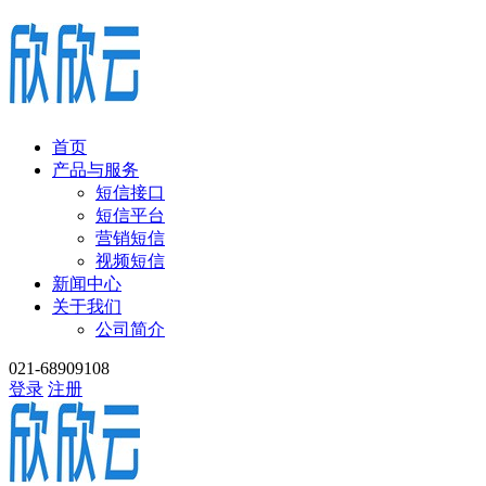
首页
产品与服务
短信接口
短信平台
营销短信
视频短信
新闻中心
关于我们
公司简介
021-68909108
登录
注册