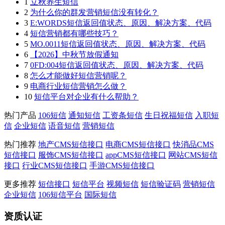
1
立秋养生短信
2
为什么你的群发营销短信没有转化？
3
E:WORDS短信返回值状态、原因、解决方案、代码
4
短信营销都有哪些技巧？
5
MO.0011短信返回值状态、原因、解决方案、代码
6
【2026】中秋节放假通知
7
0FD:004短信返回值状态、原因、解决方案、代码
8
怎么才能做好短信营销呢？
9
电商行业短信营销怎么做？
10
短信平台对企业有什么帮助？
热门产品
106短信
通知短信
工资条短信
生日祝福短信
入职短
信
企业短信
语音短信
营销短信
热门推荐
地产CMS短信接口
电商CMS短信接口
快消品CMS
短信接口
服饰CMS短信接口
appCMS短信接口
网站CMS短信
接口
行业CMS短信接口
手游CMS短信接口
更多推荐
短信接口
短信平台
视频短信
短信验证码
营销短信
企业短信
106短信平台
国际短信
资质认证