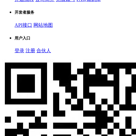
开发者服务
API接口
网站地图
用户入口
登录
注册
合伙人