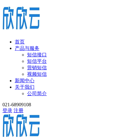
首页
产品与服务
短信接口
短信平台
营销短信
视频短信
新闻中心
关于我们
公司简介
021-68909108
登录
注册