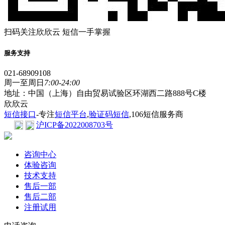
扫码关注欣欣云 短信一手掌握
服务支持
021-68909108
周一至周日
7:00-24:00
地址：中国（上海）自由贸易试验区环湖西二路888号C楼
欣欣云
短信接口
-专注
短信平台
,
验证码短信
,106短信服务商
沪ICP备2022008703号
咨询中心
体验咨询
技术支持
售后一部
售后二部
注册试用