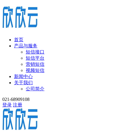
首页
产品与服务
短信接口
短信平台
营销短信
视频短信
新闻中心
关于我们
公司简介
021-68909108
登录
注册