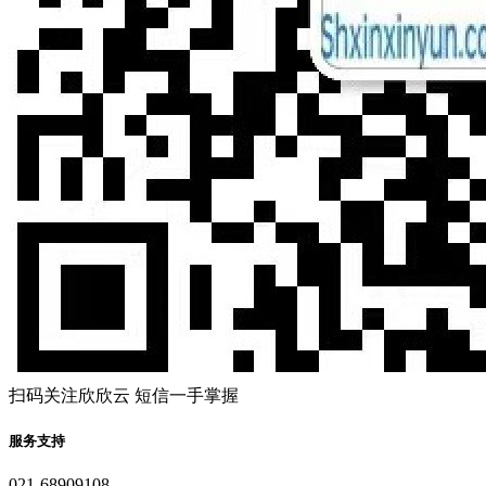
扫码关注欣欣云 短信一手掌握
服务支持
021-68909108