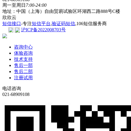
周一至周日
7:00-24:00
地址：中国（上海）自由贸易试验区环湖西二路888号C楼
欣欣云
短信接口
-专注
短信平台
,
验证码短信
,106短信服务商
沪ICP备2022008703号
咨询中心
体验咨询
技术支持
售后一部
售后二部
注册试用
电话咨询
021-68909108