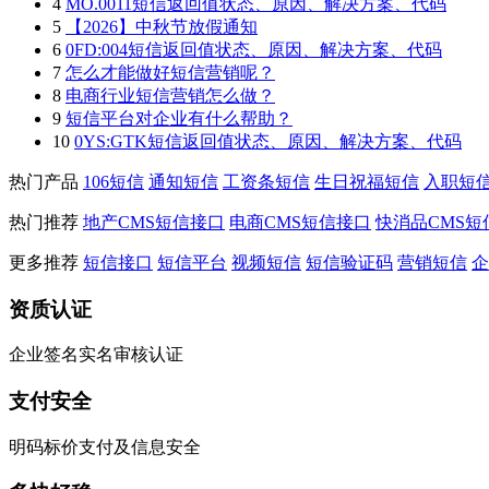
4
MO.0011短信返回值状态、原因、解决方案、代码
5
【2026】中秋节放假通知
6
0FD:004短信返回值状态、原因、解决方案、代码
7
怎么才能做好短信营销呢？
8
电商行业短信营销怎么做？
9
短信平台对企业有什么帮助？
10
0YS:GTK短信返回值状态、原因、解决方案、代码
热门产品
106短信
通知短信
工资条短信
生日祝福短信
入职短
热门推荐
地产CMS短信接口
电商CMS短信接口
快消品CMS短
更多推荐
短信接口
短信平台
视频短信
短信验证码
营销短信
企
资质认证
企业签名实名审核认证
支付安全
明码标价支付及信息安全