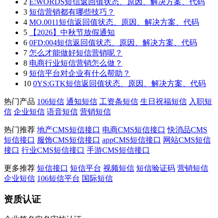
2
E:WORDS短信返回值状态、原因、解决方案、代码
3
短信营销都有哪些技巧？
4
MO.0011短信返回值状态、原因、解决方案、代码
5
【2026】中秋节放假通知
6
0FD:004短信返回值状态、原因、解决方案、代码
7
怎么才能做好短信营销呢？
8
电商行业短信营销怎么做？
9
短信平台对企业有什么帮助？
10
0YS:GTK短信返回值状态、原因、解决方案、代码
热门产品
106短信
通知短信
工资条短信
生日祝福短信
入职短
信
企业短信
语音短信
营销短信
热门推荐
地产CMS短信接口
电商CMS短信接口
快消品CMS
短信接口
服饰CMS短信接口
appCMS短信接口
网站CMS短信
接口
行业CMS短信接口
手游CMS短信接口
更多推荐
短信接口
短信平台
视频短信
短信验证码
营销短信
企业短信
106短信平台
国际短信
资质认证