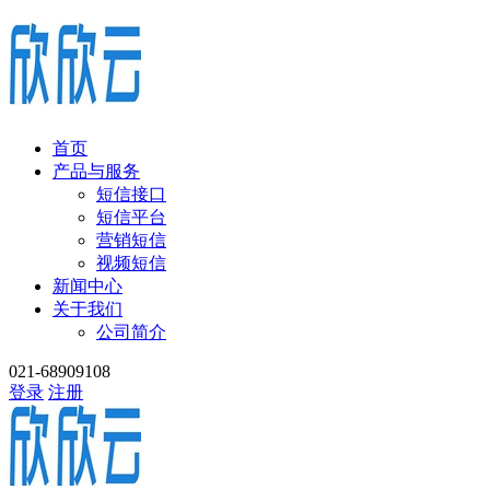
首页
产品与服务
短信接口
短信平台
营销短信
视频短信
新闻中心
关于我们
公司简介
021-68909108
登录
注册