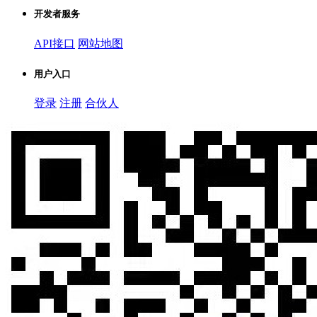
开发者服务
API接口
网站地图
用户入口
登录
注册
合伙人