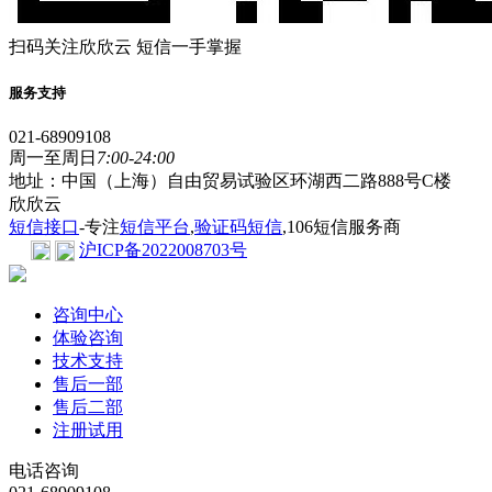
扫码关注欣欣云 短信一手掌握
服务支持
021-68909108
周一至周日
7:00-24:00
地址：中国（上海）自由贸易试验区环湖西二路888号C楼
欣欣云
短信接口
-专注
短信平台
,
验证码短信
,106短信服务商
沪ICP备2022008703号
咨询中心
体验咨询
技术支持
售后一部
售后二部
注册试用
电话咨询