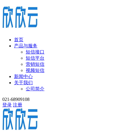
首页
产品与服务
短信接口
短信平台
营销短信
视频短信
新闻中心
关于我们
公司简介
021-68909108
登录
注册