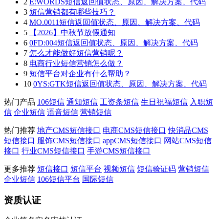
2
E:WORDS短信返回值状态、原因、解决方案、代码
3
短信营销都有哪些技巧？
4
MO.0011短信返回值状态、原因、解决方案、代码
5
【2026】中秋节放假通知
6
0FD:004短信返回值状态、原因、解决方案、代码
7
怎么才能做好短信营销呢？
8
电商行业短信营销怎么做？
9
短信平台对企业有什么帮助？
10
0YS:GTK短信返回值状态、原因、解决方案、代码
热门产品
106短信
通知短信
工资条短信
生日祝福短信
入职短
信
企业短信
语音短信
营销短信
热门推荐
地产CMS短信接口
电商CMS短信接口
快消品CMS
短信接口
服饰CMS短信接口
appCMS短信接口
网站CMS短信
接口
行业CMS短信接口
手游CMS短信接口
更多推荐
短信接口
短信平台
视频短信
短信验证码
营销短信
企业短信
106短信平台
国际短信
资质认证