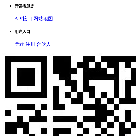
开发者服务
API接口
网站地图
用户入口
登录
注册
合伙人