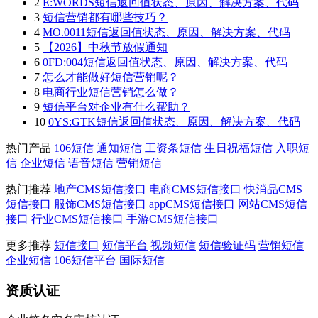
2
E:WORDS短信返回值状态、原因、解决方案、代码
3
短信营销都有哪些技巧？
4
MO.0011短信返回值状态、原因、解决方案、代码
5
【2026】中秋节放假通知
6
0FD:004短信返回值状态、原因、解决方案、代码
7
怎么才能做好短信营销呢？
8
电商行业短信营销怎么做？
9
短信平台对企业有什么帮助？
10
0YS:GTK短信返回值状态、原因、解决方案、代码
热门产品
106短信
通知短信
工资条短信
生日祝福短信
入职短
信
企业短信
语音短信
营销短信
热门推荐
地产CMS短信接口
电商CMS短信接口
快消品CMS
短信接口
服饰CMS短信接口
appCMS短信接口
网站CMS短信
接口
行业CMS短信接口
手游CMS短信接口
更多推荐
短信接口
短信平台
视频短信
短信验证码
营销短信
企业短信
106短信平台
国际短信
资质认证