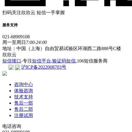
扫码关注欣欣云 短信一手掌握
服务支持
021-68909108
周一至周日
7:00-24:00
地址：中国（上海）自由贸易试验区环湖西二路888号C楼
欣欣云
短信接口
-专注
短信平台
,
验证码短信
,106短信服务商
沪ICP备2022008703号
咨询中心
体验咨询
技术支持
售后一部
售后二部
注册试用
电话咨询