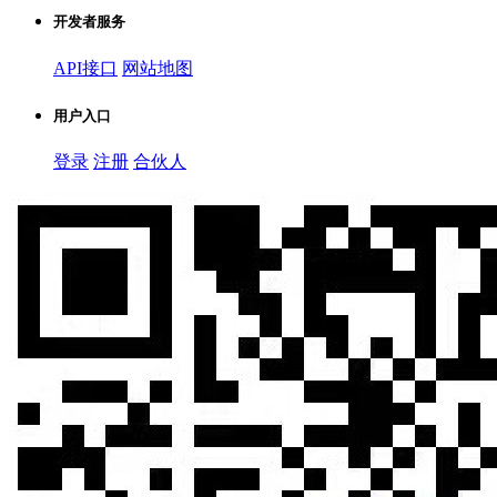
开发者服务
API接口
网站地图
用户入口
登录
注册
合伙人