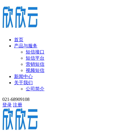
首页
产品与服务
短信接口
短信平台
营销短信
视频短信
新闻中心
关于我们
公司简介
021-68909108
登录
注册