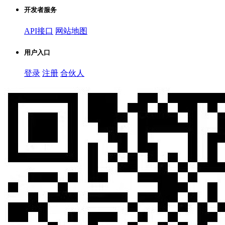
开发者服务
API接口
网站地图
用户入口
登录
注册
合伙人