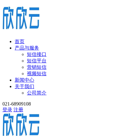
首页
产品与服务
短信接口
短信平台
营销短信
视频短信
新闻中心
关于我们
公司简介
021-68909108
登录
注册