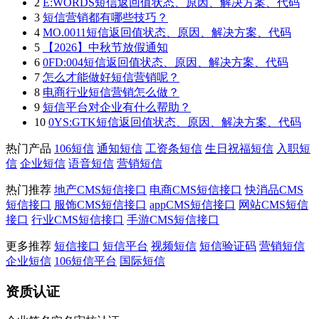
2
E:WORDS短信返回值状态、原因、解决方案、代码
3
短信营销都有哪些技巧？
4
MO.0011短信返回值状态、原因、解决方案、代码
5
【2026】中秋节放假通知
6
0FD:004短信返回值状态、原因、解决方案、代码
7
怎么才能做好短信营销呢？
8
电商行业短信营销怎么做？
9
短信平台对企业有什么帮助？
10
0YS:GTK短信返回值状态、原因、解决方案、代码
热门产品
106短信
通知短信
工资条短信
生日祝福短信
入职短
信
企业短信
语音短信
营销短信
热门推荐
地产CMS短信接口
电商CMS短信接口
快消品CMS
短信接口
服饰CMS短信接口
appCMS短信接口
网站CMS短信
接口
行业CMS短信接口
手游CMS短信接口
更多推荐
短信接口
短信平台
视频短信
短信验证码
营销短信
企业短信
106短信平台
国际短信
资质认证