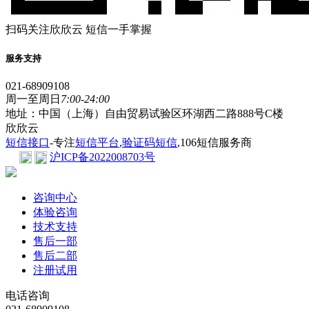
扫码关注欣欣云 短信一手掌握
服务支持
021-68909108
周一至周日
7:00-24:00
地址：中国（上海）自由贸易试验区环湖西二路888号C楼
欣欣云
短信接口
-专注
短信平台
,
验证码短信
,106短信服务商
沪ICP备2022008703号
咨询中心
体验咨询
技术支持
售后一部
售后二部
注册试用
电话咨询