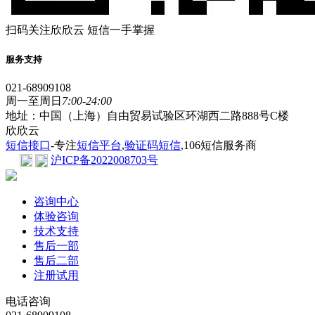
扫码关注欣欣云 短信一手掌握
服务支持
021-68909108
周一至周日
7:00-24:00
地址：中国（上海）自由贸易试验区环湖西二路888号C楼
欣欣云
短信接口
-专注
短信平台
,
验证码短信
,106短信服务商
沪ICP备2022008703号
咨询中心
体验咨询
技术支持
售后一部
售后二部
注册试用
电话咨询