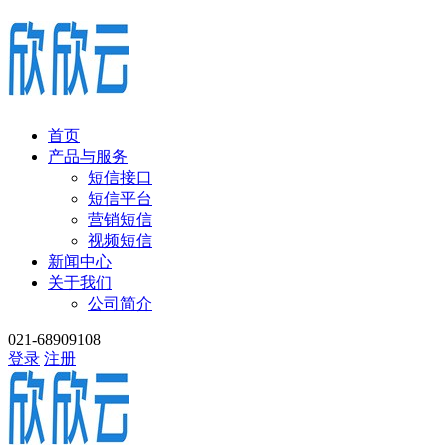
首页
产品与服务
短信接口
短信平台
营销短信
视频短信
新闻中心
关于我们
公司简介
021-68909108
登录
注册