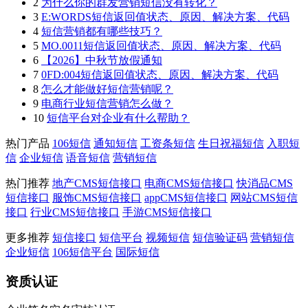
2
为什么你的群发营销短信没有转化？
3
E:WORDS短信返回值状态、原因、解决方案、代码
4
短信营销都有哪些技巧？
5
MO.0011短信返回值状态、原因、解决方案、代码
6
【2026】中秋节放假通知
7
0FD:004短信返回值状态、原因、解决方案、代码
8
怎么才能做好短信营销呢？
9
电商行业短信营销怎么做？
10
短信平台对企业有什么帮助？
热门产品
106短信
通知短信
工资条短信
生日祝福短信
入职短
信
企业短信
语音短信
营销短信
热门推荐
地产CMS短信接口
电商CMS短信接口
快消品CMS
短信接口
服饰CMS短信接口
appCMS短信接口
网站CMS短信
接口
行业CMS短信接口
手游CMS短信接口
更多推荐
短信接口
短信平台
视频短信
短信验证码
营销短信
企业短信
106短信平台
国际短信
资质认证