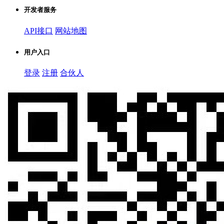
开发者服务
API接口
网站地图
用户入口
登录
注册
合伙人