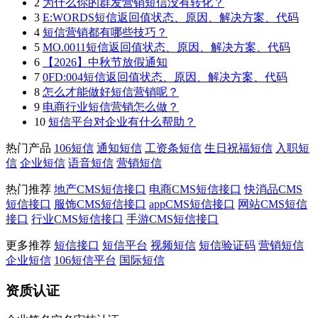
2
为什么你的群发营销短信没有转化？
3
E:WORDS短信返回值状态、原因、解决方案、代码
4
短信营销都有哪些技巧？
5
MO.0011短信返回值状态、原因、解决方案、代码
6
【2026】中秋节放假通知
7
0FD:004短信返回值状态、原因、解决方案、代码
8
怎么才能做好短信营销呢？
9
电商行业短信营销怎么做？
10
短信平台对企业有什么帮助？
热门产品
106短信
通知短信
工资条短信
生日祝福短信
入职短
信
企业短信
语音短信
营销短信
热门推荐
地产CMS短信接口
电商CMS短信接口
快消品CMS
短信接口
服饰CMS短信接口
appCMS短信接口
网站CMS短信
接口
行业CMS短信接口
手游CMS短信接口
更多推荐
短信接口
短信平台
视频短信
短信验证码
营销短信
企业短信
106短信平台
国际短信
资质认证