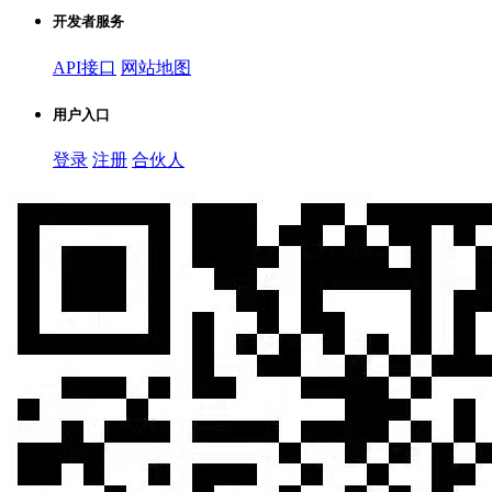
开发者服务
API接口
网站地图
用户入口
登录
注册
合伙人