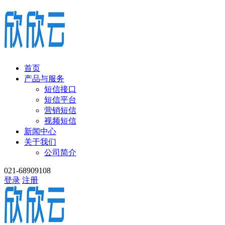
首页
产品与服务
短信接口
短信平台
营销短信
视频短信
新闻中心
关于我们
公司简介
021-68909108
登录
注册