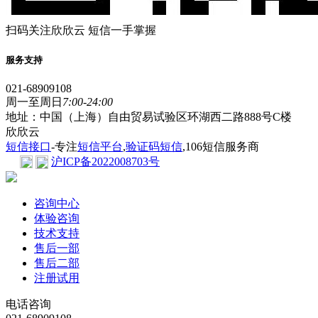
扫码关注欣欣云 短信一手掌握
服务支持
021-68909108
周一至周日
7:00-24:00
地址：中国（上海）自由贸易试验区环湖西二路888号C楼
欣欣云
短信接口
-专注
短信平台
,
验证码短信
,106短信服务商
沪ICP备2022008703号
咨询中心
体验咨询
技术支持
售后一部
售后二部
注册试用
电话咨询