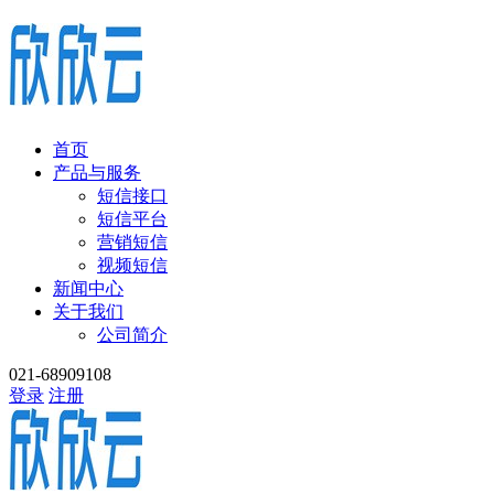
首页
产品与服务
短信接口
短信平台
营销短信
视频短信
新闻中心
关于我们
公司简介
021-68909108
登录
注册