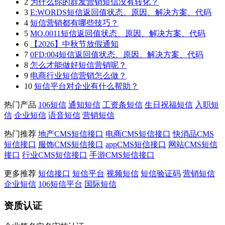
2
为什么你的群发营销短信没有转化？
3
E:WORDS短信返回值状态、原因、解决方案、代码
4
短信营销都有哪些技巧？
5
MO.0011短信返回值状态、原因、解决方案、代码
6
【2026】中秋节放假通知
7
0FD:004短信返回值状态、原因、解决方案、代码
8
怎么才能做好短信营销呢？
9
电商行业短信营销怎么做？
10
短信平台对企业有什么帮助？
热门产品
106短信
通知短信
工资条短信
生日祝福短信
入职短
信
企业短信
语音短信
营销短信
热门推荐
地产CMS短信接口
电商CMS短信接口
快消品CMS
短信接口
服饰CMS短信接口
appCMS短信接口
网站CMS短信
接口
行业CMS短信接口
手游CMS短信接口
更多推荐
短信接口
短信平台
视频短信
短信验证码
营销短信
企业短信
106短信平台
国际短信
资质认证