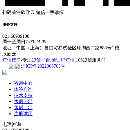
扫码关注欣欣云 短信一手掌握
服务支持
021-68909108
周一至周日
7:00-24:00
地址：中国（上海）自由贸易试验区环湖西二路888号C楼
欣欣云
短信接口
-专注
短信平台
,
验证码短信
,106短信服务商
沪ICP备2022008703号
咨询中心
体验咨询
技术支持
售后一部
售后二部
注册试用
电话咨询