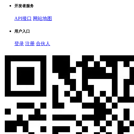
开发者服务
API接口
网站地图
用户入口
登录
注册
合伙人