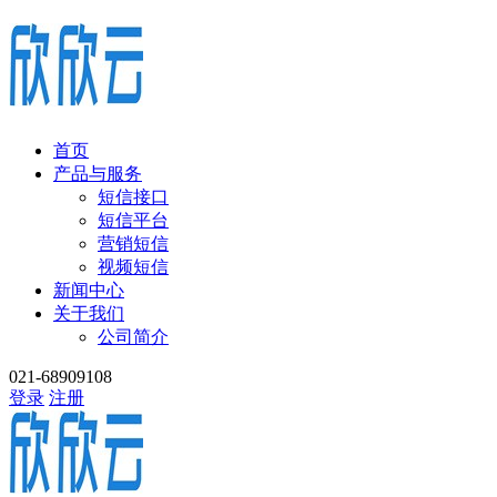
首页
产品与服务
短信接口
短信平台
营销短信
视频短信
新闻中心
关于我们
公司简介
021-68909108
登录
注册