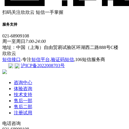
扫码关注欣欣云 短信一手掌握
服务支持
021-68909108
周一至周日
7:00-24:00
地址：中国（上海）自由贸易试验区环湖西二路888号C楼
欣欣云
短信接口
-专注
短信平台
,
验证码短信
,106短信服务商
沪ICP备2022008703号
咨询中心
体验咨询
技术支持
售后一部
售后二部
注册试用
电话咨询