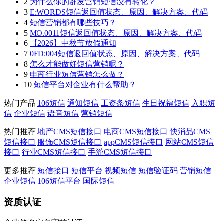
2
为什么你的群发营销短信没有转化？
3
E:WORDS短信返回值状态、原因、解决方案、代码
4
短信营销都有哪些技巧？
5
MO.0011短信返回值状态、原因、解决方案、代码
6
【2026】中秋节放假通知
7
0FD:004短信返回值状态、原因、解决方案、代码
8
怎么才能做好短信营销呢？
9
电商行业短信营销怎么做？
10
短信平台对企业有什么帮助？
热门产品
106短信
通知短信
工资条短信
生日祝福短信
入职短
信
企业短信
语音短信
营销短信
热门推荐
地产CMS短信接口
电商CMS短信接口
快消品CMS
短信接口
服饰CMS短信接口
appCMS短信接口
网站CMS短信
接口
行业CMS短信接口
手游CMS短信接口
更多推荐
短信接口
短信平台
视频短信
短信验证码
营销短信
企业短信
106短信平台
国际短信
资质认证