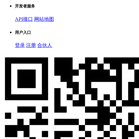
开发者服务
API接口
网站地图
用户入口
登录
注册
合伙人