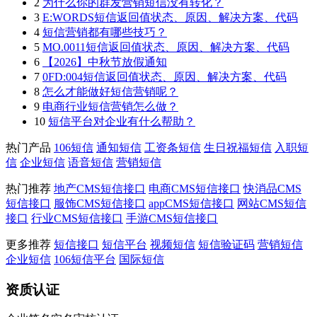
2
为什么你的群发营销短信没有转化？
3
E:WORDS短信返回值状态、原因、解决方案、代码
4
短信营销都有哪些技巧？
5
MO.0011短信返回值状态、原因、解决方案、代码
6
【2026】中秋节放假通知
7
0FD:004短信返回值状态、原因、解决方案、代码
8
怎么才能做好短信营销呢？
9
电商行业短信营销怎么做？
10
短信平台对企业有什么帮助？
热门产品
106短信
通知短信
工资条短信
生日祝福短信
入职短
信
企业短信
语音短信
营销短信
热门推荐
地产CMS短信接口
电商CMS短信接口
快消品CMS
短信接口
服饰CMS短信接口
appCMS短信接口
网站CMS短信
接口
行业CMS短信接口
手游CMS短信接口
更多推荐
短信接口
短信平台
视频短信
短信验证码
营销短信
企业短信
106短信平台
国际短信
资质认证