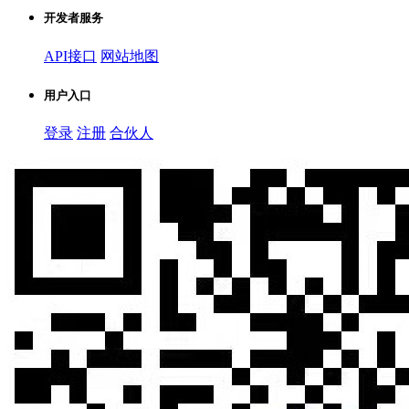
开发者服务
API接口
网站地图
用户入口
登录
注册
合伙人