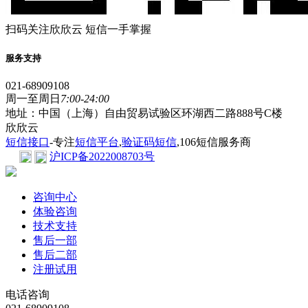
扫码关注欣欣云 短信一手掌握
服务支持
021-68909108
周一至周日
7:00-24:00
地址：中国（上海）自由贸易试验区环湖西二路888号C楼
欣欣云
短信接口
-专注
短信平台
,
验证码短信
,106短信服务商
沪ICP备2022008703号
咨询中心
体验咨询
技术支持
售后一部
售后二部
注册试用
电话咨询