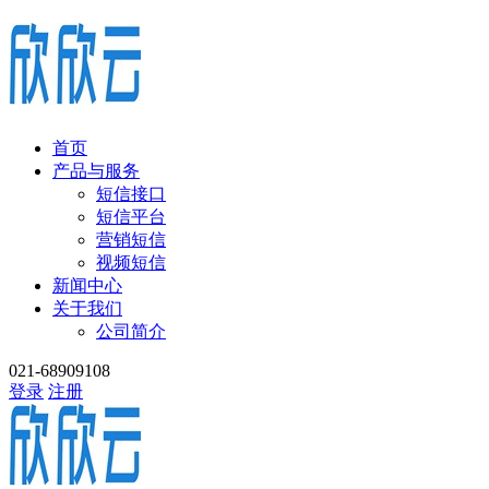
首页
产品与服务
短信接口
短信平台
营销短信
视频短信
新闻中心
关于我们
公司简介
021-68909108
登录
注册