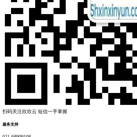
扫码关注欣欣云 短信一手掌握
服务支持
021-68909108