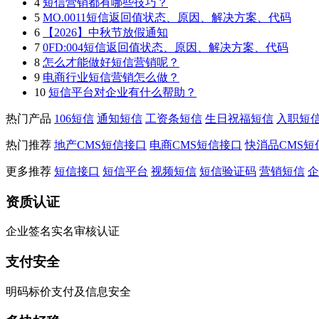
4
短信营销都有哪些技巧？
5
MO.0011短信返回值状态、原因、解决方案、代码
6
【2026】中秋节放假通知
7
0FD:004短信返回值状态、原因、解决方案、代码
8
怎么才能做好短信营销呢？
9
电商行业短信营销怎么做？
10
短信平台对企业有什么帮助？
热门产品
106短信
通知短信
工资条短信
生日祝福短信
入职短
热门推荐
地产CMS短信接口
电商CMS短信接口
快消品CMS短
更多推荐
短信接口
短信平台
视频短信
短信验证码
营销短信
企
资质认证
企业签名实名审核认证
支付安全
明码标价支付及信息安全