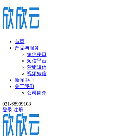
首页
产品与服务
短信接口
短信平台
营销短信
视频短信
新闻中心
关于我们
公司简介
021-68909108
登录
注册