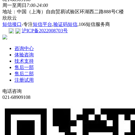
周一至周日
7:00-24:00
地址：中国（上海）自由贸易试验区环湖西二路888号C楼
欣欣云
短信接口
-专注
短信平台
,
验证码短信
,106短信服务商
沪ICP备2022008703号
咨询中心
体验咨询
技术支持
售后一部
售后二部
注册试用
电话咨询
021-68909108