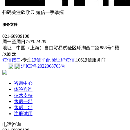
扫码关注欣欣云 短信一手掌握
服务支持
021-68909108
周一至周日
7:00-24:00
地址：中国（上海）自由贸易试验区环湖西二路888号C楼
欣欣云
短信接口
-专注
短信平台
,
验证码短信
,106短信服务商
沪ICP备2022008703号
咨询中心
体验咨询
技术支持
售后一部
售后二部
注册试用
电话咨询