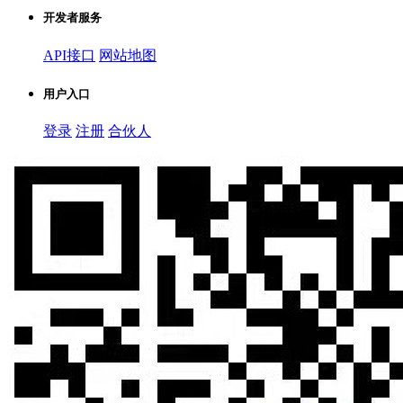
开发者服务
API接口
网站地图
用户入口
登录
注册
合伙人