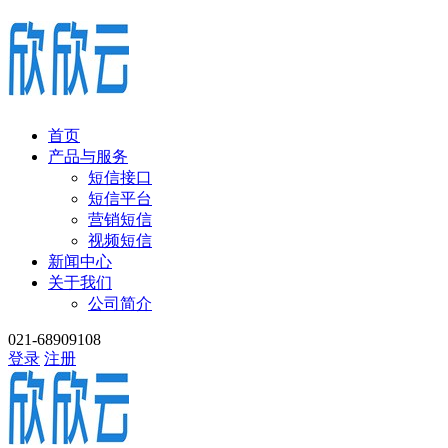
首页
产品与服务
短信接口
短信平台
营销短信
视频短信
新闻中心
关于我们
公司简介
021-68909108
登录
注册