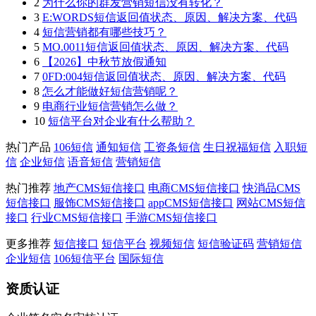
2
为什么你的群发营销短信没有转化？
3
E:WORDS短信返回值状态、原因、解决方案、代码
4
短信营销都有哪些技巧？
5
MO.0011短信返回值状态、原因、解决方案、代码
6
【2026】中秋节放假通知
7
0FD:004短信返回值状态、原因、解决方案、代码
8
怎么才能做好短信营销呢？
9
电商行业短信营销怎么做？
10
短信平台对企业有什么帮助？
热门产品
106短信
通知短信
工资条短信
生日祝福短信
入职短
信
企业短信
语音短信
营销短信
热门推荐
地产CMS短信接口
电商CMS短信接口
快消品CMS
短信接口
服饰CMS短信接口
appCMS短信接口
网站CMS短信
接口
行业CMS短信接口
手游CMS短信接口
更多推荐
短信接口
短信平台
视频短信
短信验证码
营销短信
企业短信
106短信平台
国际短信
资质认证