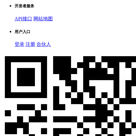
开发者服务
API接口
网站地图
用户入口
登录
注册
合伙人