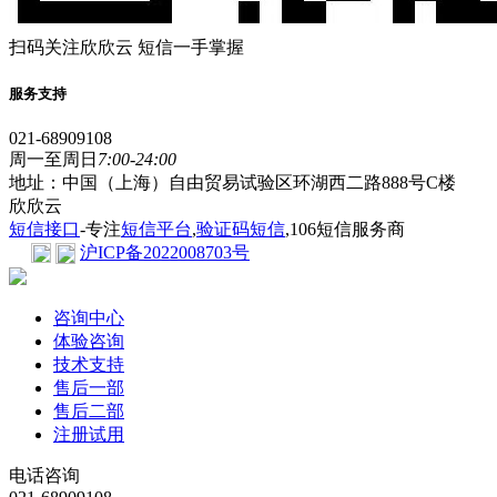
扫码关注欣欣云 短信一手掌握
服务支持
021-68909108
周一至周日
7:00-24:00
地址：中国（上海）自由贸易试验区环湖西二路888号C楼
欣欣云
短信接口
-专注
短信平台
,
验证码短信
,106短信服务商
沪ICP备2022008703号
咨询中心
体验咨询
技术支持
售后一部
售后二部
注册试用
电话咨询