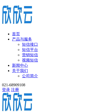
首页
产品与服务
短信接口
短信平台
营销短信
视频短信
新闻中心
关于我们
公司简介
021-68909108
登录
注册