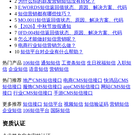
2
为什么你的群发营销短信没有转化？
3
E:WORDS短信返回值状态、原因、解决方案、代码
4
短信营销都有哪些技巧？
5
MO.0011短信返回值状态、原因、解决方案、代码
6
【2026】中秋节放假通知
7
0FD:004短信返回值状态、原因、解决方案、代码
8
怎么才能做好短信营销呢？
9
电商行业短信营销怎么做？
10
短信平台对企业有什么帮助？
热门产品
106短信
通知短信
工资条短信
生日祝福短信
入职短
信
企业短信
语音短信
营销短信
热门推荐
地产CMS短信接口
电商CMS短信接口
快消品CMS
短信接口
服饰CMS短信接口
appCMS短信接口
网站CMS短信
接口
行业CMS短信接口
手游CMS短信接口
更多推荐
短信接口
短信平台
视频短信
短信验证码
营销短信
企业短信
106短信平台
国际短信
资质认证