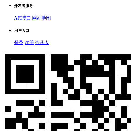
开发者服务
API接口
网站地图
用户入口
登录
注册
合伙人