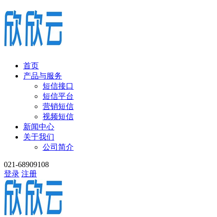
首页
产品与服务
短信接口
短信平台
营销短信
视频短信
新闻中心
关于我们
公司简介
021-68909108
登录
注册