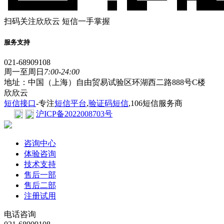
扫码关注欣欣云 短信一手掌握
服务支持
021-68909108
周一至周日
7:00-24:00
地址：中国（上海）自由贸易试验区环湖西二路888号C楼
欣欣云
短信接口
-专注
短信平台
,
验证码短信
,106短信服务商
沪ICP备2022008703号
咨询中心
体验咨询
技术支持
售后一部
售后二部
注册试用
电话咨询