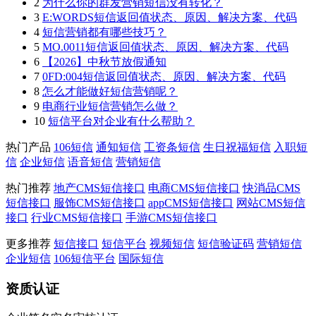
2
为什么你的群发营销短信没有转化？
3
E:WORDS短信返回值状态、原因、解决方案、代码
4
短信营销都有哪些技巧？
5
MO.0011短信返回值状态、原因、解决方案、代码
6
【2026】中秋节放假通知
7
0FD:004短信返回值状态、原因、解决方案、代码
8
怎么才能做好短信营销呢？
9
电商行业短信营销怎么做？
10
短信平台对企业有什么帮助？
热门产品
106短信
通知短信
工资条短信
生日祝福短信
入职短
信
企业短信
语音短信
营销短信
热门推荐
地产CMS短信接口
电商CMS短信接口
快消品CMS
短信接口
服饰CMS短信接口
appCMS短信接口
网站CMS短信
接口
行业CMS短信接口
手游CMS短信接口
更多推荐
短信接口
短信平台
视频短信
短信验证码
营销短信
企业短信
106短信平台
国际短信
资质认证