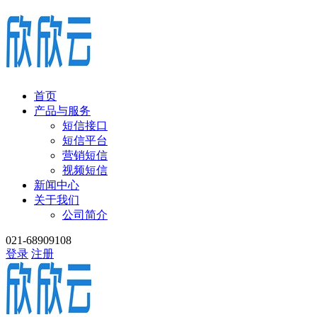
首页
产品与服务
短信接口
短信平台
营销短信
视频短信
新闻中心
关于我们
公司简介
021-68909108
登录
注册