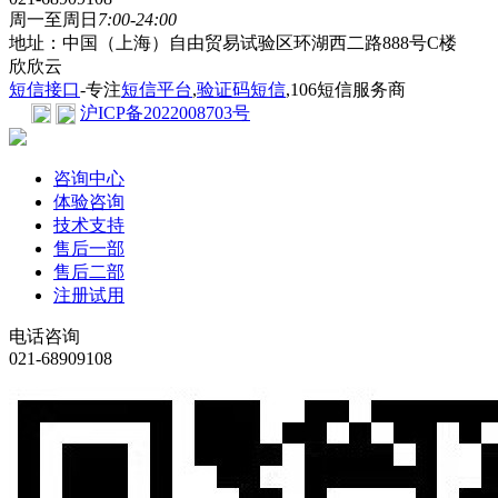
周一至周日
7:00-24:00
地址：中国（上海）自由贸易试验区环湖西二路888号C楼
欣欣云
短信接口
-专注
短信平台
,
验证码短信
,106短信服务商
沪ICP备2022008703号
咨询中心
体验咨询
技术支持
售后一部
售后二部
注册试用
电话咨询
021-68909108