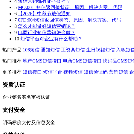
4
短信营销都有哪些技巧？
5
MO.0011短信返回值状态、原因、解决方案、代码
6
【2026】中秋节放假通知
7
0FD:004短信返回值状态、原因、解决方案、代码
8
怎么才能做好短信营销呢？
9
电商行业短信营销怎么做？
10
短信平台对企业有什么帮助？
热门产品
106短信
通知短信
工资条短信
生日祝福短信
入职短
热门推荐
地产CMS短信接口
电商CMS短信接口
快消品CMS短
更多推荐
短信接口
短信平台
视频短信
短信验证码
营销短信
企
资质认证
企业签名实名审核认证
支付安全
明码标价支付及信息安全