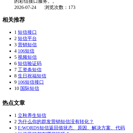
的彩信接口服务。。
2026-07-24
浏览次数：173
相关推荐
1
短信接口
2
短信平台
3
营销短信
4
106短信
5
视频短信
6
短信验证码
7
工资条短信
8
生日祝福短信
9
106短信接口
10
国际短信
热点文章
1
立秋养生短信
2
为什么你的群发营销短信没有转化？
3
E:WORDS短信返回值状态、原因、解决方案、代码