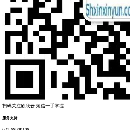
扫码关注欣欣云 短信一手掌握
服务支持
021-68909108