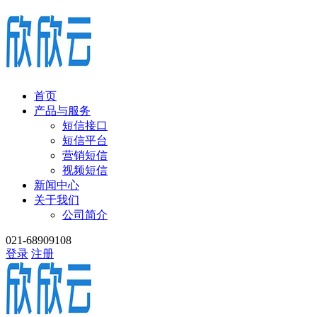
首页
产品与服务
短信接口
短信平台
营销短信
视频短信
新闻中心
关于我们
公司简介
021-68909108
登录
注册