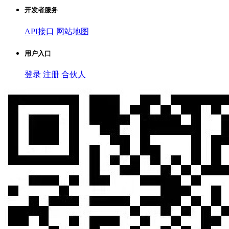
开发者服务
API接口
网站地图
用户入口
登录
注册
合伙人