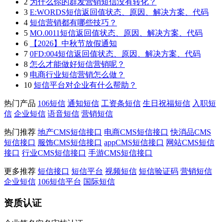
2
为什么你的群发营销短信没有转化？
3
E:WORDS短信返回值状态、原因、解决方案、代码
4
短信营销都有哪些技巧？
5
MO.0011短信返回值状态、原因、解决方案、代码
6
【2026】中秋节放假通知
7
0FD:004短信返回值状态、原因、解决方案、代码
8
怎么才能做好短信营销呢？
9
电商行业短信营销怎么做？
10
短信平台对企业有什么帮助？
热门产品
106短信
通知短信
工资条短信
生日祝福短信
入职短
信
企业短信
语音短信
营销短信
热门推荐
地产CMS短信接口
电商CMS短信接口
快消品CMS
短信接口
服饰CMS短信接口
appCMS短信接口
网站CMS短信
接口
行业CMS短信接口
手游CMS短信接口
更多推荐
短信接口
短信平台
视频短信
短信验证码
营销短信
企业短信
106短信平台
国际短信
资质认证