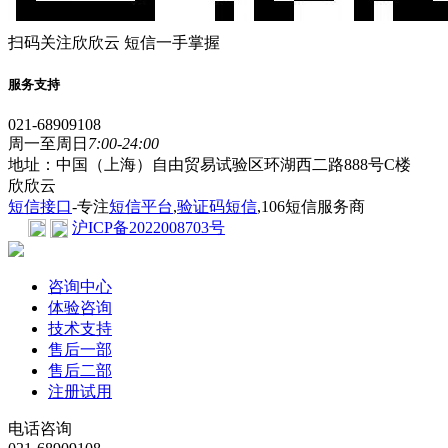
扫码关注欣欣云 短信一手掌握
服务支持
021-68909108
周一至周日
7:00-24:00
地址：中国（上海）自由贸易试验区环湖西二路888号C楼
欣欣云
短信接口
-专注
短信平台
,
验证码短信
,106短信服务商
沪ICP备2022008703号
咨询中心
体验咨询
技术支持
售后一部
售后二部
注册试用
电话咨询