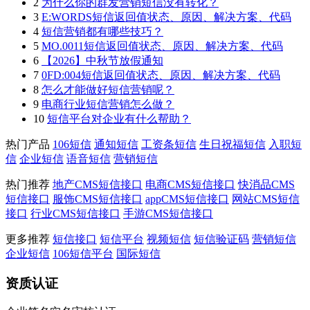
2
为什么你的群发营销短信没有转化？
3
E:WORDS短信返回值状态、原因、解决方案、代码
4
短信营销都有哪些技巧？
5
MO.0011短信返回值状态、原因、解决方案、代码
6
【2026】中秋节放假通知
7
0FD:004短信返回值状态、原因、解决方案、代码
8
怎么才能做好短信营销呢？
9
电商行业短信营销怎么做？
10
短信平台对企业有什么帮助？
热门产品
106短信
通知短信
工资条短信
生日祝福短信
入职短
信
企业短信
语音短信
营销短信
热门推荐
地产CMS短信接口
电商CMS短信接口
快消品CMS
短信接口
服饰CMS短信接口
appCMS短信接口
网站CMS短信
接口
行业CMS短信接口
手游CMS短信接口
更多推荐
短信接口
短信平台
视频短信
短信验证码
营销短信
企业短信
106短信平台
国际短信
资质认证