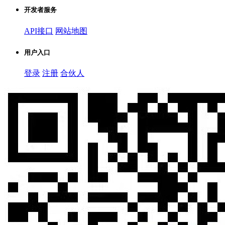
开发者服务
API接口
网站地图
用户入口
登录
注册
合伙人