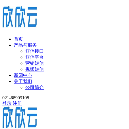
首页
产品与服务
短信接口
短信平台
营销短信
视频短信
新闻中心
关于我们
公司简介
021-68909108
登录
注册