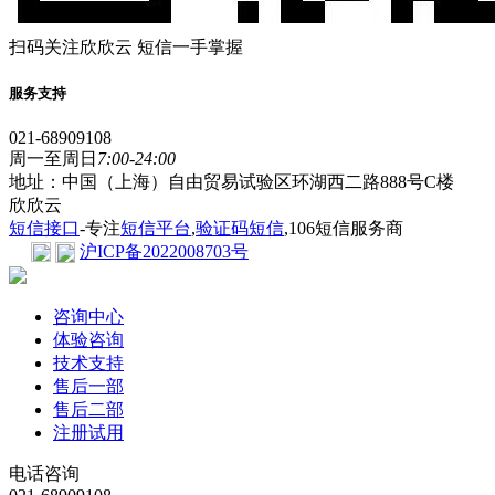
扫码关注欣欣云 短信一手掌握
服务支持
021-68909108
周一至周日
7:00-24:00
地址：中国（上海）自由贸易试验区环湖西二路888号C楼
欣欣云
短信接口
-专注
短信平台
,
验证码短信
,106短信服务商
沪ICP备2022008703号
咨询中心
体验咨询
技术支持
售后一部
售后二部
注册试用
电话咨询