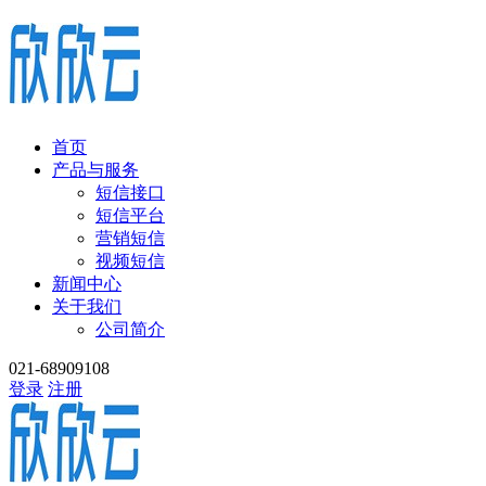
首页
产品与服务
短信接口
短信平台
营销短信
视频短信
新闻中心
关于我们
公司简介
021-68909108
登录
注册