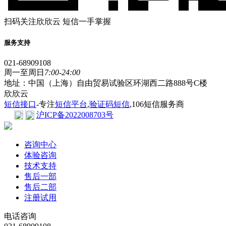
扫码关注欣欣云 短信一手掌握
服务支持
021-68909108
周一至周日
7:00-24:00
地址：中国（上海）自由贸易试验区环湖西二路888号C楼
欣欣云
短信接口
-专注
短信平台
,
验证码短信
,106短信服务商
沪ICP备2022008703号
咨询中心
体验咨询
技术支持
售后一部
售后二部
注册试用
电话咨询