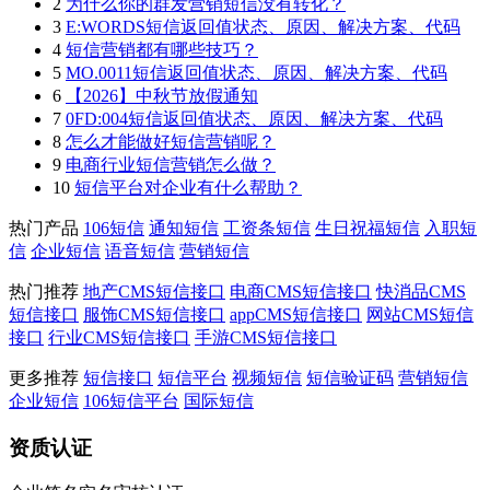
2
为什么你的群发营销短信没有转化？
3
E:WORDS短信返回值状态、原因、解决方案、代码
4
短信营销都有哪些技巧？
5
MO.0011短信返回值状态、原因、解决方案、代码
6
【2026】中秋节放假通知
7
0FD:004短信返回值状态、原因、解决方案、代码
8
怎么才能做好短信营销呢？
9
电商行业短信营销怎么做？
10
短信平台对企业有什么帮助？
热门产品
106短信
通知短信
工资条短信
生日祝福短信
入职短
信
企业短信
语音短信
营销短信
热门推荐
地产CMS短信接口
电商CMS短信接口
快消品CMS
短信接口
服饰CMS短信接口
appCMS短信接口
网站CMS短信
接口
行业CMS短信接口
手游CMS短信接口
更多推荐
短信接口
短信平台
视频短信
短信验证码
营销短信
企业短信
106短信平台
国际短信
资质认证