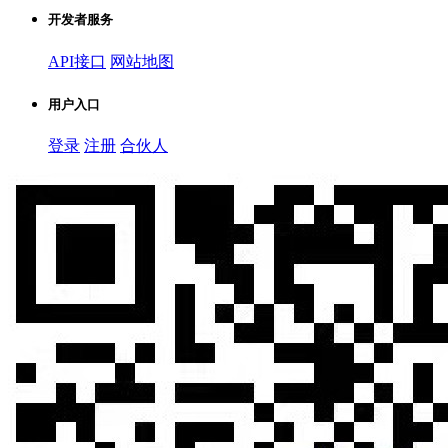
开发者服务
API接口
网站地图
用户入口
登录
注册
合伙人