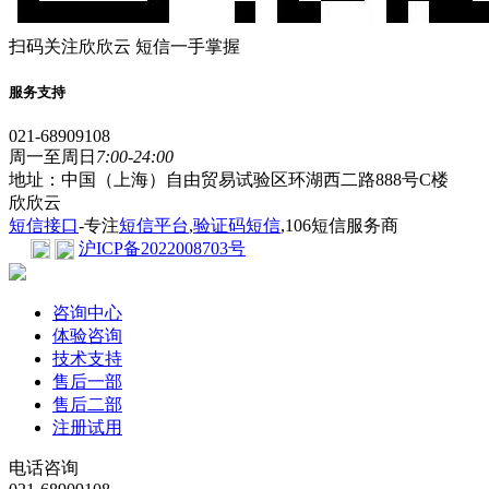
扫码关注欣欣云 短信一手掌握
服务支持
021-68909108
周一至周日
7:00-24:00
地址：中国（上海）自由贸易试验区环湖西二路888号C楼
欣欣云
短信接口
-专注
短信平台
,
验证码短信
,106短信服务商
沪ICP备2022008703号
咨询中心
体验咨询
技术支持
售后一部
售后二部
注册试用
电话咨询