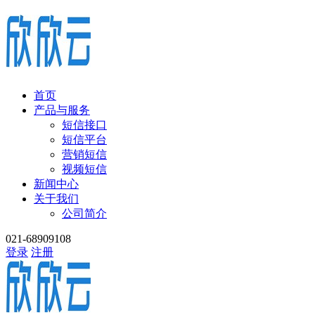
首页
产品与服务
短信接口
短信平台
营销短信
视频短信
新闻中心
关于我们
公司简介
021-68909108
登录
注册