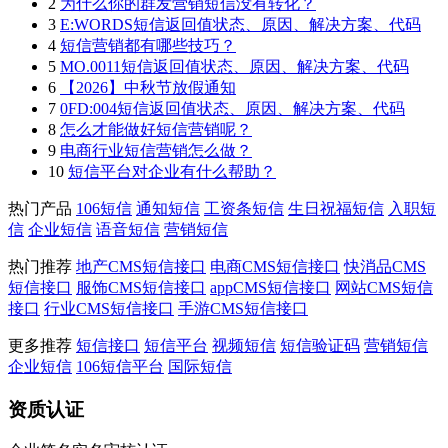
2
为什么你的群发营销短信没有转化？
3
E:WORDS短信返回值状态、原因、解决方案、代码
4
短信营销都有哪些技巧？
5
MO.0011短信返回值状态、原因、解决方案、代码
6
【2026】中秋节放假通知
7
0FD:004短信返回值状态、原因、解决方案、代码
8
怎么才能做好短信营销呢？
9
电商行业短信营销怎么做？
10
短信平台对企业有什么帮助？
热门产品
106短信
通知短信
工资条短信
生日祝福短信
入职短
信
企业短信
语音短信
营销短信
热门推荐
地产CMS短信接口
电商CMS短信接口
快消品CMS
短信接口
服饰CMS短信接口
appCMS短信接口
网站CMS短信
接口
行业CMS短信接口
手游CMS短信接口
更多推荐
短信接口
短信平台
视频短信
短信验证码
营销短信
企业短信
106短信平台
国际短信
资质认证