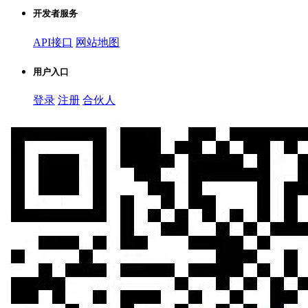
开发者服务
API接口
网站地图
用户入口
登录
注册
合伙人