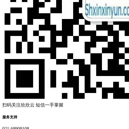
扫码关注欣欣云 短信一手掌握
服务支持
021-68909108