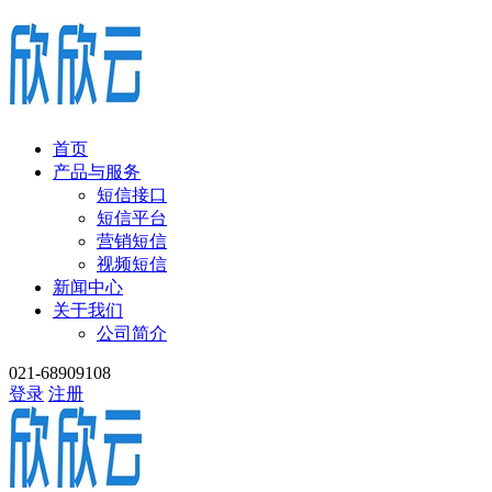
首页
产品与服务
短信接口
短信平台
营销短信
视频短信
新闻中心
关于我们
公司简介
021-68909108
登录
注册