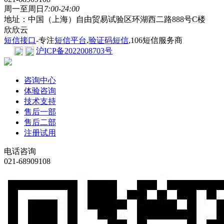
周一至周日
7:00-24:00
地址：中国（上海）自由贸易试验区环湖西二路888号C楼
欣欣云
短信接口
-专注
短信平台
,
验证码短信
,106短信服务商
沪ICP备2022008703号
咨询中心
体验咨询
技术支持
售后一部
售后二部
注册试用
电话咨询
021-68909108