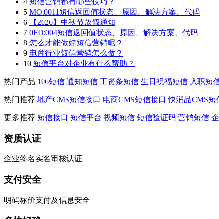
4
短信营销都有哪些技巧？
5
MO.0011短信返回值状态、原因、解决方案、代码
6
【2026】中秋节放假通知
7
0FD:004短信返回值状态、原因、解决方案、代码
8
怎么才能做好短信营销呢？
9
电商行业短信营销怎么做？
10
短信平台对企业有什么帮助？
热门产品
106短信
通知短信
工资条短信
生日祝福短信
入职短
热门推荐
地产CMS短信接口
电商CMS短信接口
快消品CMS短
更多推荐
短信接口
短信平台
视频短信
短信验证码
营销短信
企
资质认证
企业签名实名审核认证
支付安全
明码标价支付及信息安全