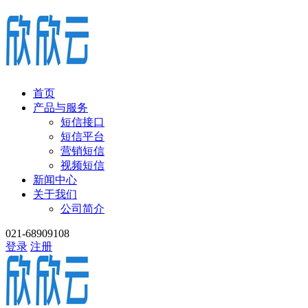
首页
产品与服务
短信接口
短信平台
营销短信
视频短信
新闻中心
关于我们
公司简介
021-68909108
登录
注册