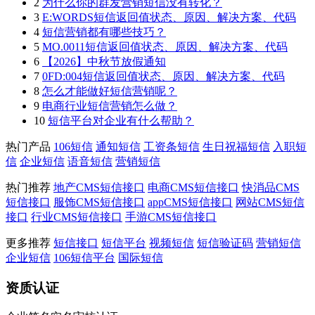
2
为什么你的群发营销短信没有转化？
3
E:WORDS短信返回值状态、原因、解决方案、代码
4
短信营销都有哪些技巧？
5
MO.0011短信返回值状态、原因、解决方案、代码
6
【2026】中秋节放假通知
7
0FD:004短信返回值状态、原因、解决方案、代码
8
怎么才能做好短信营销呢？
9
电商行业短信营销怎么做？
10
短信平台对企业有什么帮助？
热门产品
106短信
通知短信
工资条短信
生日祝福短信
入职短
信
企业短信
语音短信
营销短信
热门推荐
地产CMS短信接口
电商CMS短信接口
快消品CMS
短信接口
服饰CMS短信接口
appCMS短信接口
网站CMS短信
接口
行业CMS短信接口
手游CMS短信接口
更多推荐
短信接口
短信平台
视频短信
短信验证码
营销短信
企业短信
106短信平台
国际短信
资质认证