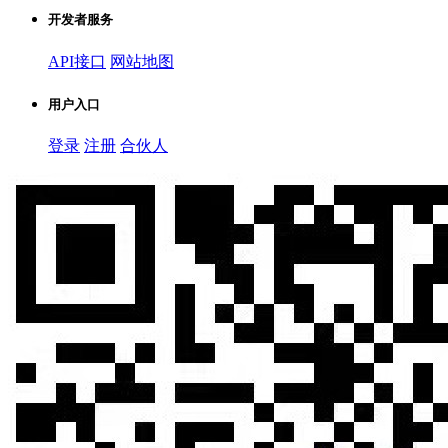
开发者服务
API接口
网站地图
用户入口
登录
注册
合伙人