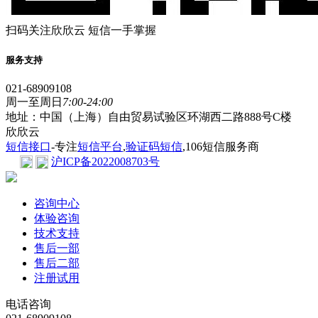
扫码关注欣欣云 短信一手掌握
服务支持
021-68909108
周一至周日
7:00-24:00
地址：中国（上海）自由贸易试验区环湖西二路888号C楼
欣欣云
短信接口
-专注
短信平台
,
验证码短信
,106短信服务商
沪ICP备2022008703号
咨询中心
体验咨询
技术支持
售后一部
售后二部
注册试用
电话咨询