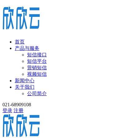
首页
产品与服务
短信接口
短信平台
营销短信
视频短信
新闻中心
关于我们
公司简介
021-68909108
登录
注册