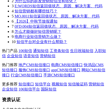
2
为什么你的群发营销短信没有转化？
3
E:WORDS短信返回值状态、原因、解决方案、代码
4
短信营销都有哪些技巧？
5
MO.0011短信返回值状态、原因、解决方案、代码
6
【2026】中秋节放假通知
7
0FD:004短信返回值状态、原因、解决方案、代码
8
怎么才能做好短信营销呢？
9
电商行业短信营销怎么做？
10
短信平台对企业有什么帮助？
热门产品
106短信
通知短信
工资条短信
生日祝福短信
入职短
信
企业短信
语音短信
营销短信
热门推荐
地产CMS短信接口
电商CMS短信接口
快消品CMS
短信接口
服饰CMS短信接口
appCMS短信接口
网站CMS短信
接口
行业CMS短信接口
手游CMS短信接口
更多推荐
短信接口
短信平台
视频短信
短信验证码
营销短信
企业短信
106短信平台
国际短信
资质认证