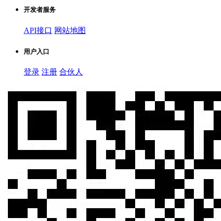
开发者服务
API接口
网站地图
用户入口
登录
注册
合伙人