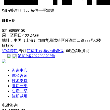
扫码关注欣欣云 短信一手掌握
服务支持
021-68909108
周一至周日
7:00-24:00
地址：中国（上海）自由贸易试验区环湖西二路888号C楼
欣欣云
短信接口
-专注
短信平台
,
验证码短信
,106短信服务商
沪ICP备2022008703号
咨询中心
体验咨询
技术支持
售后一部
售后二部
注册试用
电话咨询