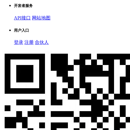
开发者服务
API接口
网站地图
用户入口
登录
注册
合伙人