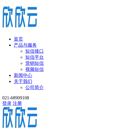
首页
产品与服务
短信接口
短信平台
营销短信
视频短信
新闻中心
关于我们
公司简介
021-68909108
登录
注册