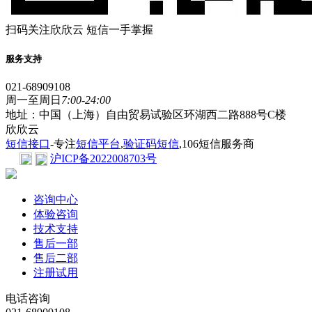
扫码关注欣欣云 短信一手掌握
服务支持
021-68909108
周一至周日
7:00-24:00
地址：中国（上海）自由贸易试验区环湖西二路888号C楼
欣欣云
短信接口
-专注
短信平台
,
验证码短信
,106短信服务商
沪ICP备2022008703号
咨询中心
体验咨询
技术支持
售后一部
售后二部
注册试用
电话咨询