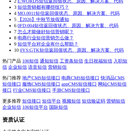
2
E:WORDS短信返回值状态、原因、解决方案、代码
3
短信营销都有哪些技巧？
4
MO.0011短信返回值状态、原因、解决方案、代码
5
【2026】中秋节放假通知
6
0FD:004短信返回值状态、原因、解决方案、代码
7
怎么才能做好短信营销呢？
8
电商行业短信营销怎么做？
9
短信平台对企业有什么帮助？
10
0YS:GTK短信返回值状态、原因、解决方案、代码
热门产品
106短信
通知短信
工资条短信
生日祝福短信
入职短
信
企业短信
语音短信
营销短信
热门推荐
地产CMS短信接口
电商CMS短信接口
快消品CMS
短信接口
服饰CMS短信接口
appCMS短信接口
网站CMS短信
接口
行业CMS短信接口
手游CMS短信接口
更多推荐
短信接口
短信平台
视频短信
短信验证码
营销短信
企业短信
106短信平台
国际短信
资质认证