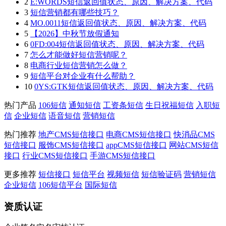
2
E:WORDS短信返回值状态、原因、解决方案、代码
3
短信营销都有哪些技巧？
4
MO.0011短信返回值状态、原因、解决方案、代码
5
【2026】中秋节放假通知
6
0FD:004短信返回值状态、原因、解决方案、代码
7
怎么才能做好短信营销呢？
8
电商行业短信营销怎么做？
9
短信平台对企业有什么帮助？
10
0YS:GTK短信返回值状态、原因、解决方案、代码
热门产品
106短信
通知短信
工资条短信
生日祝福短信
入职短
信
企业短信
语音短信
营销短信
热门推荐
地产CMS短信接口
电商CMS短信接口
快消品CMS
短信接口
服饰CMS短信接口
appCMS短信接口
网站CMS短信
接口
行业CMS短信接口
手游CMS短信接口
更多推荐
短信接口
短信平台
视频短信
短信验证码
营销短信
企业短信
106短信平台
国际短信
资质认证