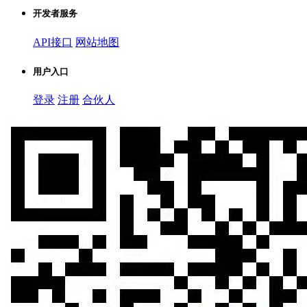
开发者服务
API接口
网站地图
用户入口
登录
注册
合伙人