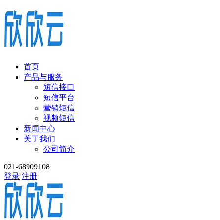
首页
产品与服务
短信接口
短信平台
营销短信
视频短信
新闻中心
关于我们
公司简介
021-68909108
登录
注册