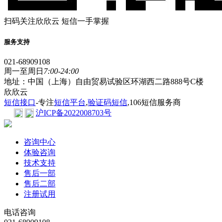
扫码关注欣欣云 短信一手掌握
服务支持
021-68909108
周一至周日
7:00-24:00
地址：中国（上海）自由贸易试验区环湖西二路888号C楼
欣欣云
短信接口
-专注
短信平台
,
验证码短信
,106短信服务商
沪ICP备2022008703号
咨询中心
体验咨询
技术支持
售后一部
售后二部
注册试用
电话咨询