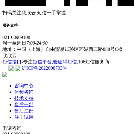
扫码关注欣欣云 短信一手掌握
服务支持
021-68909108
周一至周日
7:00-24:00
地址：中国（上海）自由贸易试验区环湖西二路888号C楼
欣欣云
短信接口
-专注
短信平台
,
验证码短信
,106短信服务商
沪ICP备2022008703号
咨询中心
体验咨询
技术支持
售后一部
售后二部
注册试用
电话咨询