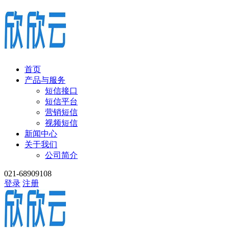
首页
产品与服务
短信接口
短信平台
营销短信
视频短信
新闻中心
关于我们
公司简介
021-68909108
登录
注册