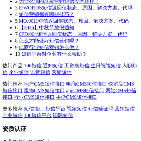
2
为什么你的群发营销短信没有转化？
3
E:WORDS短信返回值状态、原因、解决方案、代码
4
短信营销都有哪些技巧？
5
MO.0011短信返回值状态、原因、解决方案、代码
6
【2026】中秋节放假通知
7
0FD:004短信返回值状态、原因、解决方案、代码
8
怎么才能做好短信营销呢？
9
电商行业短信营销怎么做？
10
短信平台对企业有什么帮助？
热门产品
106短信
通知短信
工资条短信
生日祝福短信
入职短
信
企业短信
语音短信
营销短信
热门推荐
地产CMS短信接口
电商CMS短信接口
快消品CMS
短信接口
服饰CMS短信接口
appCMS短信接口
网站CMS短信
接口
行业CMS短信接口
手游CMS短信接口
更多推荐
短信接口
短信平台
视频短信
短信验证码
营销短信
企业短信
106短信平台
国际短信
资质认证