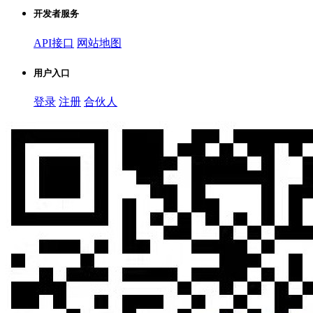
开发者服务
API接口
网站地图
用户入口
登录
注册
合伙人