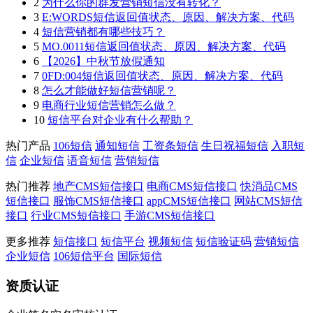
2
为什么你的群发营销短信没有转化？
3
E:WORDS短信返回值状态、原因、解决方案、代码
4
短信营销都有哪些技巧？
5
MO.0011短信返回值状态、原因、解决方案、代码
6
【2026】中秋节放假通知
7
0FD:004短信返回值状态、原因、解决方案、代码
8
怎么才能做好短信营销呢？
9
电商行业短信营销怎么做？
10
短信平台对企业有什么帮助？
热门产品
106短信
通知短信
工资条短信
生日祝福短信
入职短
信
企业短信
语音短信
营销短信
热门推荐
地产CMS短信接口
电商CMS短信接口
快消品CMS
短信接口
服饰CMS短信接口
appCMS短信接口
网站CMS短信
接口
行业CMS短信接口
手游CMS短信接口
更多推荐
短信接口
短信平台
视频短信
短信验证码
营销短信
企业短信
106短信平台
国际短信
资质认证