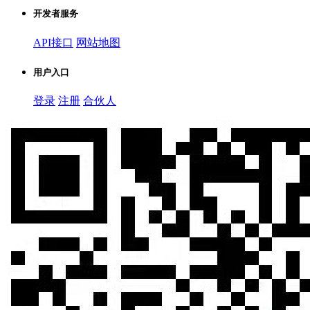
开发者服务
API接口
网站地图
用户入口
登录
注册
合伙人