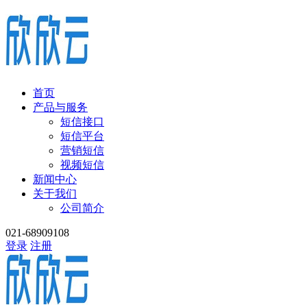
首页
产品与服务
短信接口
短信平台
营销短信
视频短信
新闻中心
关于我们
公司简介
021-68909108
登录
注册