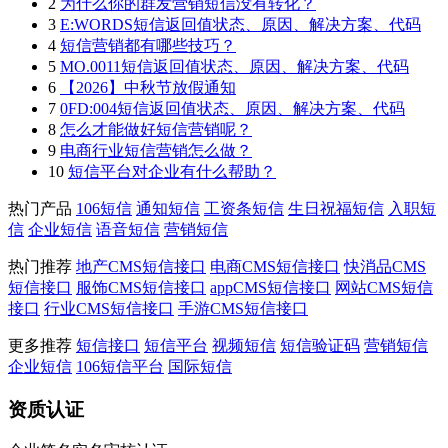
2
为什么你的群发营销短信没有转化？
3
E:WORDS短信返回值状态、原因、解决方案、代码
4
短信营销都有哪些技巧？
5
MO.0011短信返回值状态、原因、解决方案、代码
6
【2026】中秋节放假通知
7
0FD:004短信返回值状态、原因、解决方案、代码
8
怎么才能做好短信营销呢？
9
电商行业短信营销怎么做？
10
短信平台对企业有什么帮助？
热门产品
106短信
通知短信
工资条短信
生日祝福短信
入职短
信
企业短信
语音短信
营销短信
热门推荐
地产CMS短信接口
电商CMS短信接口
快消品CMS
短信接口
服饰CMS短信接口
appCMS短信接口
网站CMS短信
接口
行业CMS短信接口
手游CMS短信接口
更多推荐
短信接口
短信平台
视频短信
短信验证码
营销短信
企业短信
106短信平台
国际短信
资质认证