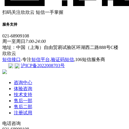
扫码关注欣欣云 短信一手掌握
服务支持
021-68909108
周一至周日
7:00-24:00
地址：中国（上海）自由贸易试验区环湖西二路888号C楼
欣欣云
短信接口
-专注
短信平台
,
验证码短信
,106短信服务商
沪ICP备2022008703号
咨询中心
体验咨询
技术支持
售后一部
售后二部
注册试用
电话咨询