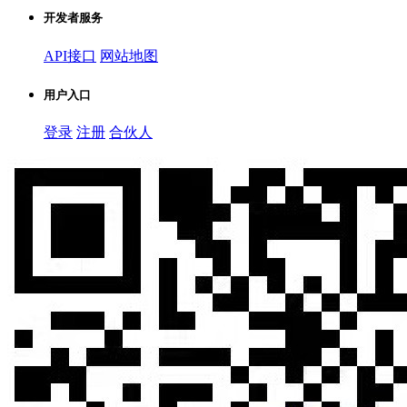
开发者服务
API接口
网站地图
用户入口
登录
注册
合伙人