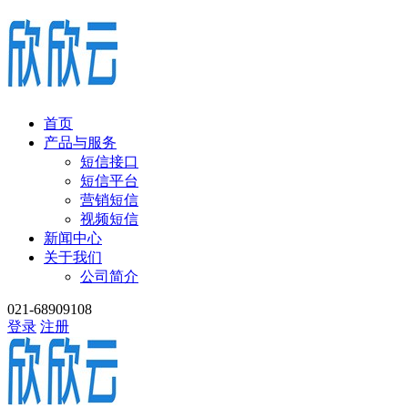
首页
产品与服务
短信接口
短信平台
营销短信
视频短信
新闻中心
关于我们
公司简介
021-68909108
登录
注册