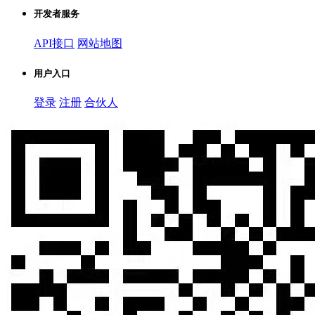
开发者服务
API接口
网站地图
用户入口
登录
注册
合伙人