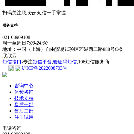
扫码关注欣欣云 短信一手掌握
服务支持
021-68909108
周一至周日
7:00-24:00
地址：中国（上海）自由贸易试验区环湖西二路888号C楼
欣欣云
短信接口
-专注
短信平台
,
验证码短信
,106短信服务商
沪ICP备2022008703号
咨询中心
体验咨询
技术支持
售后一部
售后二部
注册试用
电话咨询