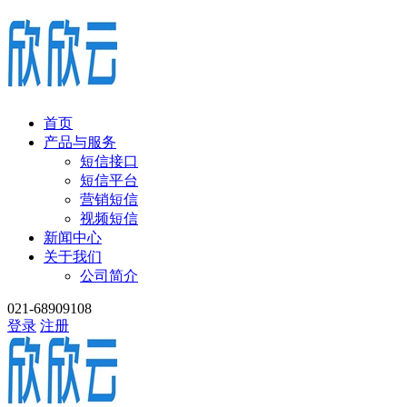
首页
产品与服务
短信接口
短信平台
营销短信
视频短信
新闻中心
关于我们
公司简介
021-68909108
登录
注册