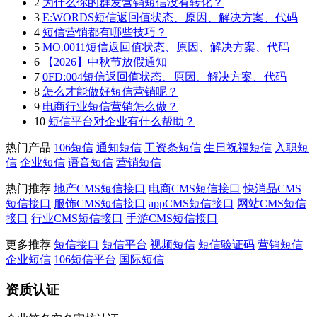
2
为什么你的群发营销短信没有转化？
3
E:WORDS短信返回值状态、原因、解决方案、代码
4
短信营销都有哪些技巧？
5
MO.0011短信返回值状态、原因、解决方案、代码
6
【2026】中秋节放假通知
7
0FD:004短信返回值状态、原因、解决方案、代码
8
怎么才能做好短信营销呢？
9
电商行业短信营销怎么做？
10
短信平台对企业有什么帮助？
热门产品
106短信
通知短信
工资条短信
生日祝福短信
入职短
信
企业短信
语音短信
营销短信
热门推荐
地产CMS短信接口
电商CMS短信接口
快消品CMS
短信接口
服饰CMS短信接口
appCMS短信接口
网站CMS短信
接口
行业CMS短信接口
手游CMS短信接口
更多推荐
短信接口
短信平台
视频短信
短信验证码
营销短信
企业短信
106短信平台
国际短信
资质认证