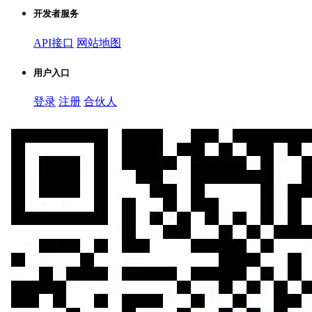
开发者服务
API接口
网站地图
用户入口
登录
注册
合伙人