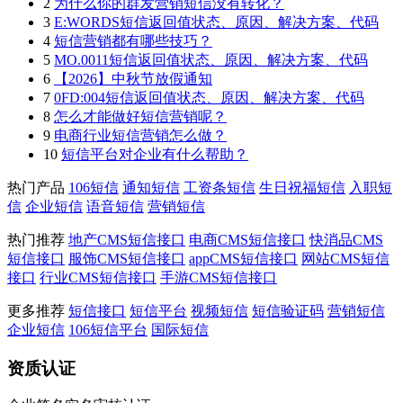
2
为什么你的群发营销短信没有转化？
3
E:WORDS短信返回值状态、原因、解决方案、代码
4
短信营销都有哪些技巧？
5
MO.0011短信返回值状态、原因、解决方案、代码
6
【2026】中秋节放假通知
7
0FD:004短信返回值状态、原因、解决方案、代码
8
怎么才能做好短信营销呢？
9
电商行业短信营销怎么做？
10
短信平台对企业有什么帮助？
热门产品
106短信
通知短信
工资条短信
生日祝福短信
入职短
信
企业短信
语音短信
营销短信
热门推荐
地产CMS短信接口
电商CMS短信接口
快消品CMS
短信接口
服饰CMS短信接口
appCMS短信接口
网站CMS短信
接口
行业CMS短信接口
手游CMS短信接口
更多推荐
短信接口
短信平台
视频短信
短信验证码
营销短信
企业短信
106短信平台
国际短信
资质认证