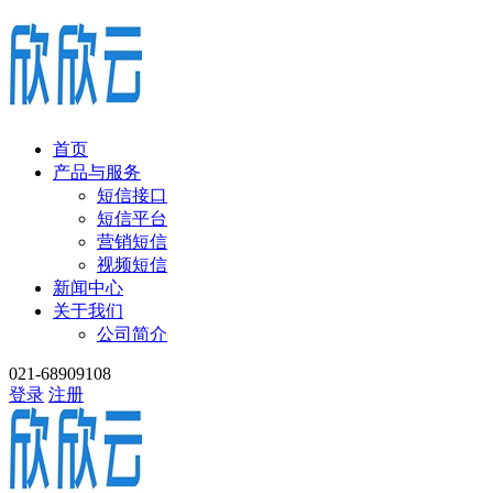
首页
产品与服务
短信接口
短信平台
营销短信
视频短信
新闻中心
关于我们
公司简介
021-68909108
登录
注册