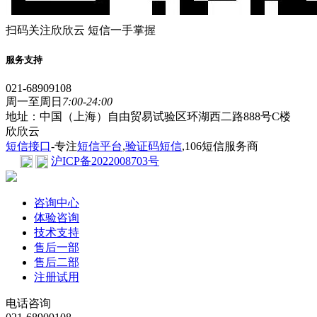
扫码关注欣欣云 短信一手掌握
服务支持
021-68909108
周一至周日
7:00-24:00
地址：中国（上海）自由贸易试验区环湖西二路888号C楼
欣欣云
短信接口
-专注
短信平台
,
验证码短信
,106短信服务商
沪ICP备2022008703号
咨询中心
体验咨询
技术支持
售后一部
售后二部
注册试用
电话咨询