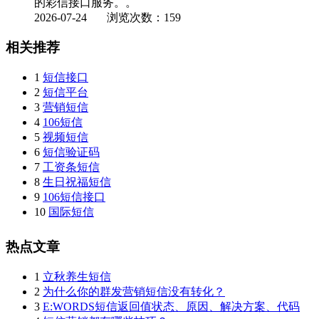
的彩信接口服务。。
2026-07-24
浏览次数：159
相关推荐
1
短信接口
2
短信平台
3
营销短信
4
106短信
5
视频短信
6
短信验证码
7
工资条短信
8
生日祝福短信
9
106短信接口
10
国际短信
热点文章
1
立秋养生短信
2
为什么你的群发营销短信没有转化？
3
E:WORDS短信返回值状态、原因、解决方案、代码