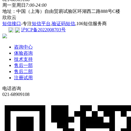
周一至周日
7:00-24:00
地址：中国（上海）自由贸易试验区环湖西二路888号C楼
欣欣云
短信接口
-专注
短信平台
,
验证码短信
,106短信服务商
沪ICP备2022008703号
咨询中心
体验咨询
技术支持
售后一部
售后二部
注册试用
电话咨询
021-68909108