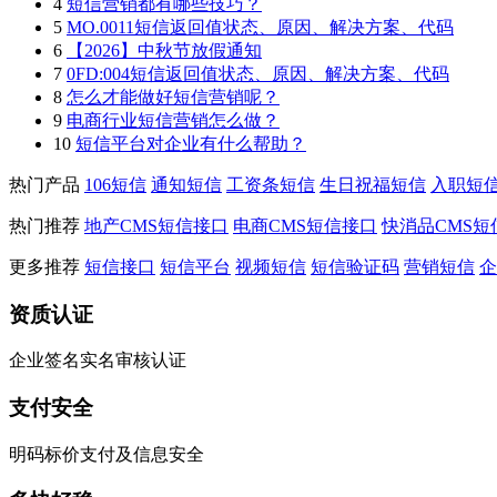
4
短信营销都有哪些技巧？
5
MO.0011短信返回值状态、原因、解决方案、代码
6
【2026】中秋节放假通知
7
0FD:004短信返回值状态、原因、解决方案、代码
8
怎么才能做好短信营销呢？
9
电商行业短信营销怎么做？
10
短信平台对企业有什么帮助？
热门产品
106短信
通知短信
工资条短信
生日祝福短信
入职短
热门推荐
地产CMS短信接口
电商CMS短信接口
快消品CMS短
更多推荐
短信接口
短信平台
视频短信
短信验证码
营销短信
企
资质认证
企业签名实名审核认证
支付安全
明码标价支付及信息安全