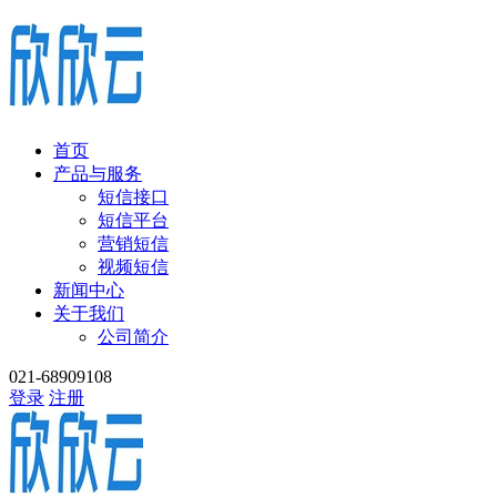
首页
产品与服务
短信接口
短信平台
营销短信
视频短信
新闻中心
关于我们
公司简介
021-68909108
登录
注册