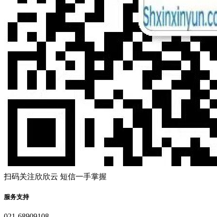
扫码关注欣欣云 短信一手掌握
服务支持
021-68909108