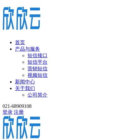
首页
产品与服务
短信接口
短信平台
营销短信
视频短信
新闻中心
关于我们
公司简介
021-68909108
登录
注册