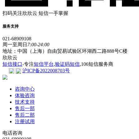
扫码关注欣欣云 短信一手掌握
服务支持
021-68909108
周一至周日
7:00-24:00
地址：中国（上海）自由贸易试验区环湖西二路888号C楼
欣欣云
短信接口
-专注
短信平台
,
验证码短信
,106短信服务商
沪ICP备2022008703号
咨询中心
体验咨询
技术支持
售后一部
售后二部
注册试用
电话咨询