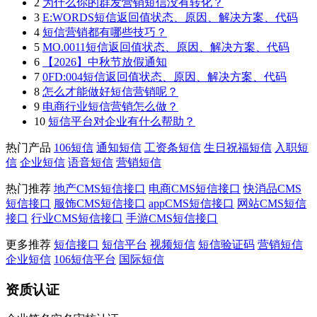
2
为什么你的群发营销短信没有转化？
3
E:WORDS短信返回值状态、原因、解决方案、代码
4
短信营销都有哪些技巧？
5
MO.0011短信返回值状态、原因、解决方案、代码
6
【2026】中秋节放假通知
7
0FD:004短信返回值状态、原因、解决方案、代码
8
怎么才能做好短信营销呢？
9
电商行业短信营销怎么做？
10
短信平台对企业有什么帮助？
热门产品
106短信
通知短信
工资条短信
生日祝福短信
入职短
信
企业短信
语音短信
营销短信
热门推荐
地产CMS短信接口
电商CMS短信接口
快消品CMS
短信接口
服饰CMS短信接口
appCMS短信接口
网站CMS短信
接口
行业CMS短信接口
手游CMS短信接口
更多推荐
短信接口
短信平台
视频短信
短信验证码
营销短信
企业短信
106短信平台
国际短信
资质认证