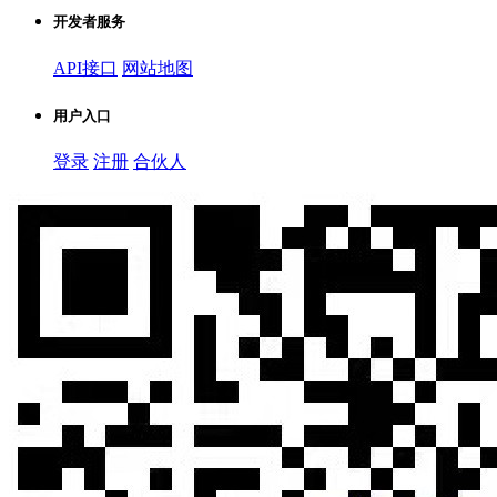
开发者服务
API接口
网站地图
用户入口
登录
注册
合伙人