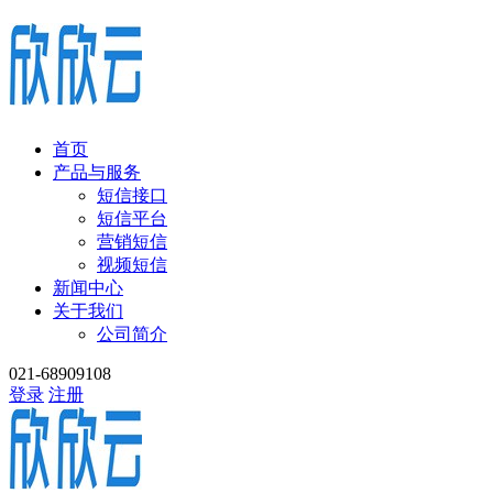
首页
产品与服务
短信接口
短信平台
营销短信
视频短信
新闻中心
关于我们
公司简介
021-68909108
登录
注册